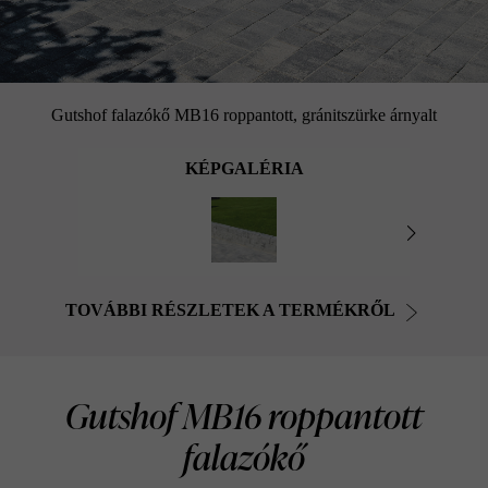
Gutshof falazókő MB16 roppantott, gránitszürke árnyalt
KÉPGALÉRIA
TOVÁBBI RÉSZLETEK A TERMÉKRŐL
Gutshof MB16 roppantott
falazókő