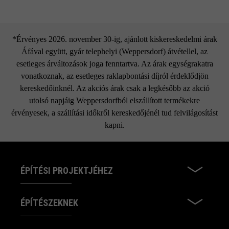
*Érvényes 2026. november 30-ig, ajánlott kiskereskedelmi árak
Áfával együtt, gyár telephelyi (Weppersdorf) átvétellel, az
esetleges árváltozások joga fenntartva. Az árak egységrakatra
vonatkoznak, az esetleges raklapbontási díjról érdeklődjön
kereskedőinknél. Az akciós árak csak a legkésőbb az akció
utolsó napjáig Weppersdorfból elszállított termékekre
érvényesek, a szállítási időkről kereskedőjénél tud felvilágosítást
kapni.
ÉPÍTÉSI PROJEKTJÉHEZ
ÉPÍTÉSZEKNEK