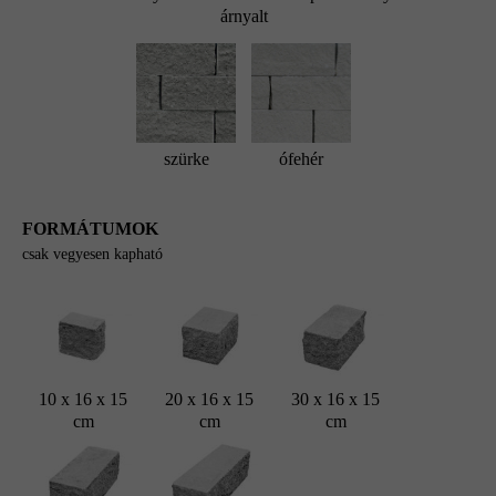
árnyalt
szürke
ófehér
FORMÁTUMOK
csak vegyesen kapható
10 x 16 x 15
20 x 16 x 15
30 x 16 x 15
cm
cm
cm