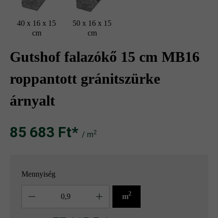
40 x 16 x 15
50 x 16 x 15
cm
cm
Gutshof falazókő 15 cm MB16
roppantott gránitszürke
árnyalt
85 683 Ft‎‎‎*
2
/ m
Mennyiség
Mennyiség
2
m