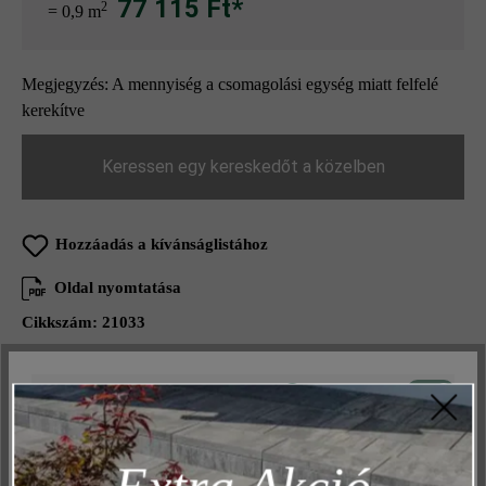
77 115 Ft*
2
= 0,9 m
Megjegyzés: A mennyiség a csomagolási egység miatt felfelé
kerekítve
Keressen egy kereskedőt a közelben
Hozzáadás a kívánságlistához
Oldal nyomtatása
Cikkszám:
21033
Aktív
Műszakilag és működéshez szükséges
Termékleírás
Inaktív
Marketing
Inaktív
Elemzés