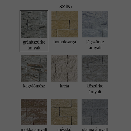
SZÍN:
homoksárga
jégszürke
gránitszürke
árnyalt
árnyalt
kagylómész
kréta
kőszürke
árnyalt
mokka árnyalt
mészkő
platina árnyalt