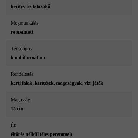
kerítés- és falazókő
megmunkálás:
roppantott
Térkőtípus:
kombiformátum
Rendeltetés:
kerti falak
, kerítések
, magaságyak
, vizi játék
Magasság:
15 cm
él:
éltörés nélkül (éles peremmel)