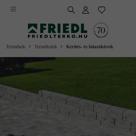
 fő tartalomra
Termékek
Termékeink
Kerítés- és falazókövek