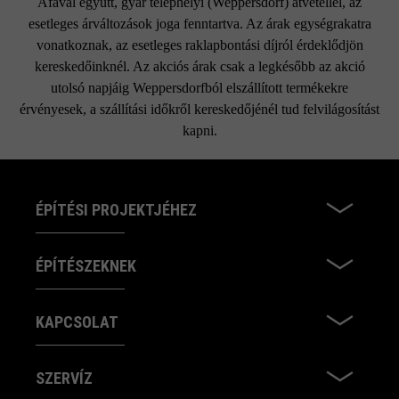
Áfával együtt, gyár telephelyi (Weppersdorf) átvétellel, az
esetleges árváltozások joga fenntartva. Az árak egységrakatra
vonatkoznak, az esetleges raklapbontási díjról érdeklődjön
kereskedőinknél. Az akciós árak csak a legkésőbb az akció
utolsó napjáig Weppersdorfból elszállított termékekre
érvényesek, a szállítási időkről kereskedőjénél tud felvilágosítást
kapni.
ÉPÍTÉSI PROJEKTJÉHEZ
ÉPÍTÉSZEKNEK
KAPCSOLAT
SZERVÍZ