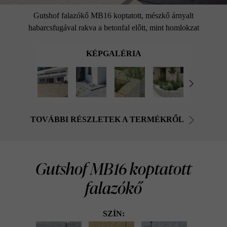
Gutshof falazókő MB16 koptatott, mészkő árnyalt
habarcsfugával rakva a betonfal előtt, mint homlokzat
KÉPGALÉRIA
TOVÁBBI RÉSZLETEK A TERMÉKRŐL
Gutshof MB16 koptatott
falazókő
SZÍN: