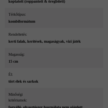
koptatott (roppantott & öregbített)
Térkőtípus:
kombiformátum
Rendeltetés:
kerti falak
, kerítések
, magaságyak
, vizi játék
Magasság:
15 cm
él:
tört élek és sarkok
Minőségi
kritériumok:
fagyálló, olvasztószer használata nem ajánlott