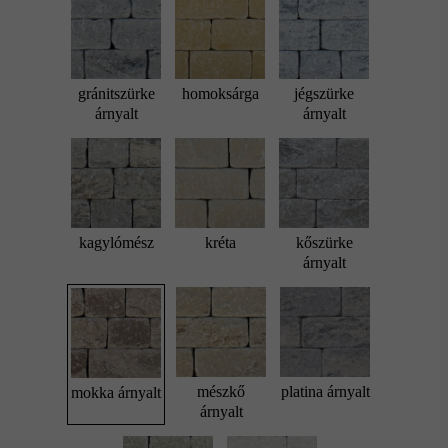
gránitszürke
homoksárga
jégszürke
árnyalt
árnyalt
kagylómész
kréta
kőszürke
árnyalt
mészkő
platina árnyalt
mokka árnyalt
árnyalt