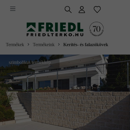
 fő tartalomra
Termékek
Termékeink
Kerítés- és falazókövek
szimbolikus termékkép