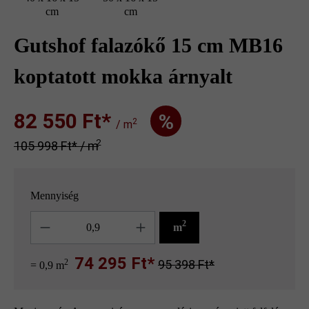
cm
cm
Gutshof falazókő 15 cm MB16
koptatott mokka árnyalt
82 550 Ft‎‎‎*
%
2
/ m
2
105 998 Ft‎‎‎* / m
Mennyiség
Mennyiség
2
m
74 295 Ft*
2
95 398 Ft*
= 0,9 m