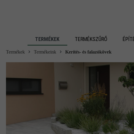
 fő tartalomra
TERMÉKEK
TERMÉKSZŰRŐ
ÉPÍT
Termékek
Termékeink
Kerítés- és falazókövek