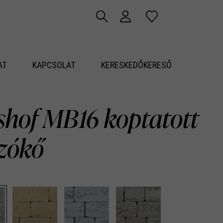
AT
KAPCSOLAT
KERESKEDŐKERESŐ
shof MB16 koptatott
azókő