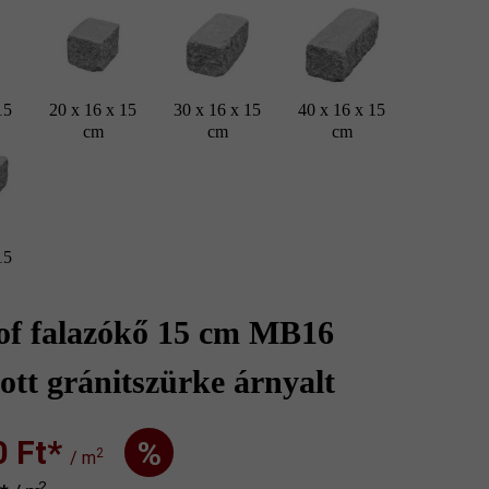
15
20 x 16 x 15
30 x 16 x 15
40 x 16 x 15
cm
cm
cm
15
of falazókő 15 cm MB16
ott gránitszürke árnyalt
Ft‎‎‎*
%
2
/ m
2