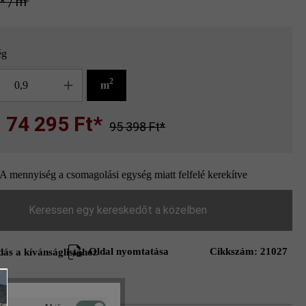
‎* / m
ég
g
2
m
74 295 Ft*
95 398 Ft*
A mennyiség a csomagolási egység miatt felfelé kerekítve
Keressen egy kereskedőt a közelben
Oldal nyomtatása
Cikkszám:
21027
ás a kívánságlistához