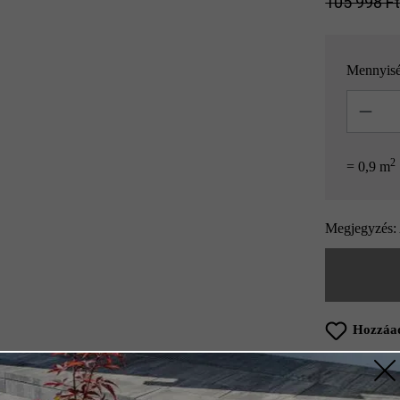
105 998 Ft‎‎
Mennyis
Mennyisé
2
= 0,9 m
Megjegyzés: 
Hozzáad