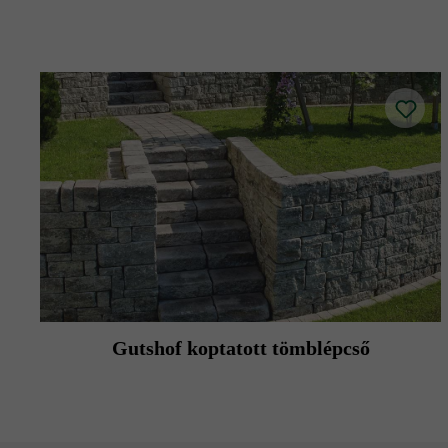
Gutshof koptatott tömblépcső