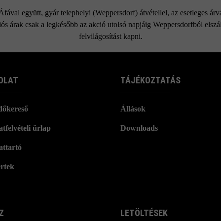
ával együtt, gyár telephelyi (Weppersdorf) átvétellel, az esetleges ár
ós árak csak a legkésőbb az akció utolsó napjáig Weppersdorfból elszáll
felvilágosítást kapni.
OLAT
TÁJÉKOZTATÁS
dőkereső
Állások
tfelvételi űrlap
Downloads
attartó
rtek
Z
LETÖLTÉSEK