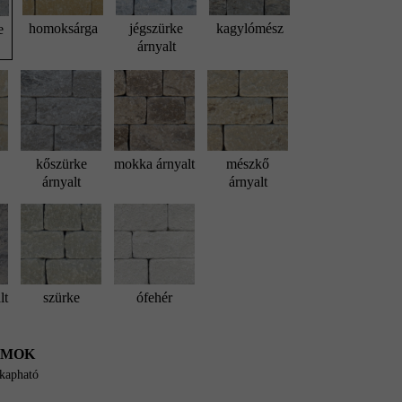
homoksárga
jégszürke
kagylómész
e
árnyalt
kőszürke
mokka árnyalt
mészkő
árnyalt
árnyalt
lt
szürke
ófehér
UMOK
 kapható