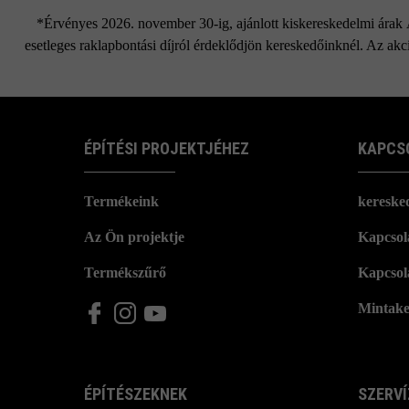
*Érvényes 2026. november 30-ig, ajánlott kiskereskedelmi árak Áf
esetleges raklapbontási díjról érdeklődjön kereskedőinknél. Az akci
ÉPÍTÉSI PROJEKTJÉHEZ
KAPCS
Termékeink
kereske
Az Ön projektje
Kapcsola
Termékszűrő
Kapcsol
Mintake
ÉPÍTÉSZEKNEK
SZERVÍ