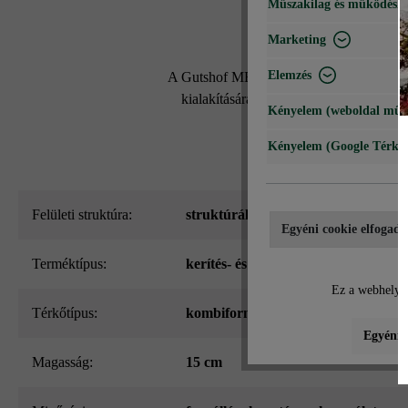
Műszakilag és működéshe
Marketing
Elemzés
A Gutshof MB16 falazókővel kb. 16 cm-es 
kialakítására. Számos attraktív színárn
Kényelem (weboldal műk
falazókő statikail
Kényelem (Google Térké
Felületi struktúra:
struktúrált
Egyéni cookie elfogadá
Terméktípus:
kerítés- és falazókő
Ez a webhely c
Térkőtípus:
kombiformátum
Egyéni b
Magasság:
15 cm