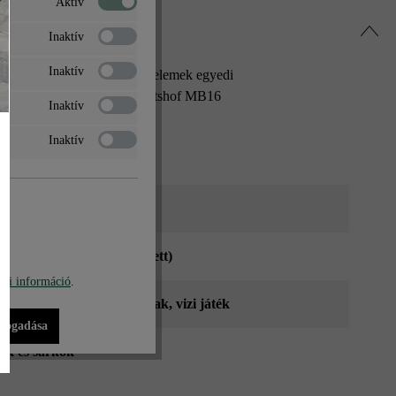
Aktív
Inaktív
Inaktív
tók, díszkutak és más kerti elemek egyedi
eraszburkoló lapjainkkal. A Gutshof MB16
Inaktív
 a Gutshof MB24-et.
Inaktív
tszürke árnyalt
tott (roppantott & öregbített)
bi információ
.
falak
, kerítések
, magaságyak
, vizi játék
lfogadása
lek és sarkok