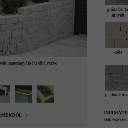
gránitszürk
árnyalt
kréta
nyalt magaságyásként elhelyezve
platina árnya
FORMÁT
ERMÉKRŐL
csak vegyesen