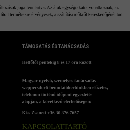
változások joga fenntartva. Az árak egységrakatra vonatkoznak, az
ított termékekre érvényesek, a szállítási időkről kereskedőjénél tud
TÁMOGATÁS ÉS TANÁCSADÁS
Hétfőtől-péntekig 8 és 17 óra között
Magyar nyelvű, személyes tanácsadás
weppersdorfi bemutatókertünkben előzetes,
telefonon történő időpont egyeztetés
alapján, a következő elérhetőségen:
Kiss Zsanett +36 30 376 7657
KAPCSOLATTARTÓ