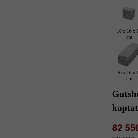
10 x 16 x 
cm
50 x 16 x 
cm
Gutsh
koptat
82 550 