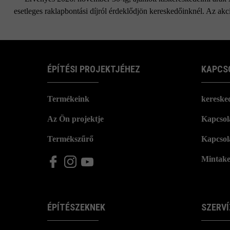
esetleges raklapbontási díjról érdeklődjön kereskedőinknél. Az akci
ÉPÍTÉSI PROJEKTJÉHEZ
KAPCS
Termékeink
kereske
Az Ön projektje
Kapcsola
Termékszűrő
Kapcsol
Mintake
ÉPÍTÉSZEKNEK
SZERVÍ