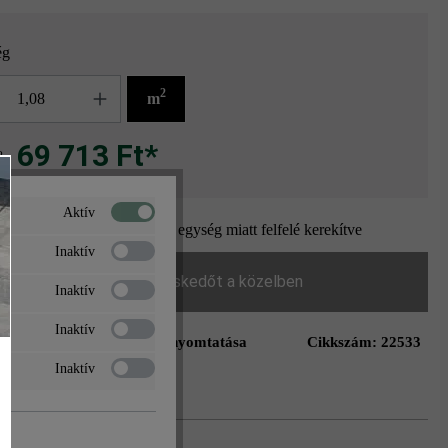
ég
g
2
m
69 713 Ft*
2
Aktív
A mennyiség a csomagolási egység miatt felfelé kerekítve
Inaktív
Keressen egy kereskedőt a közelben
Inaktív
Inaktív
Oldal nyomtatása
Cikkszám:
22533
ás a kívánságlistához
Inaktív