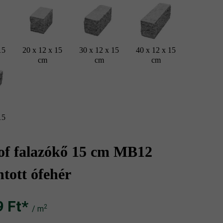
15
20 x 12 x 15
30 x 12 x 15
40 x 12 x 15
cm
cm
cm
15
of falazókő 15 cm MB12
tott ófehér
Ft‎‎‎*
2
/ m