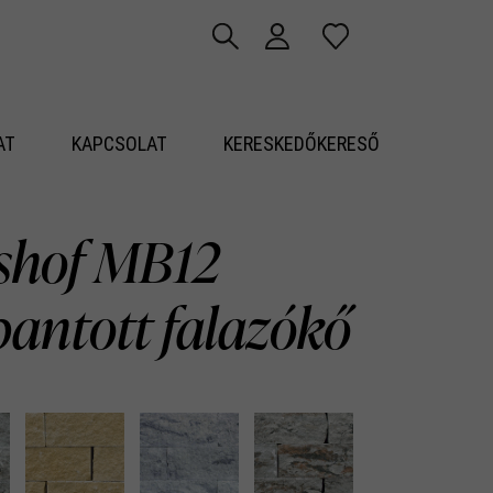
AT
KAPCSOLAT
KERESKEDŐKERESŐ
shof MB12
pantott falazókő