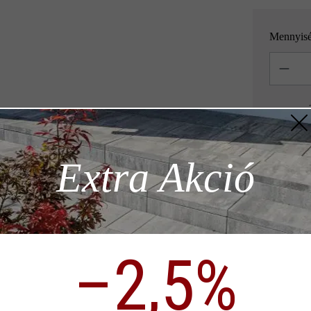
Mennyis
Mennyisé
= 1,08 m
z szükséges
Megjegyzés: 
Extra Akció
ödése)
Hozzáad
–2,5%
p)