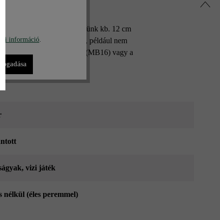
 ideális választás. Falazókövünk kb. 12 cm
bi információ
.
 Előfalazáshoz is használható, például nem
uk a kb. 16 cm falszélességet (MB16) vagy a
lfogadása
r
ntott
ságyak
, vizi játék
s nélkül (éles peremmel)