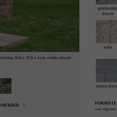
gránitszürk
árnyalt
kréta
rkolólap 39,8 x 39,8 x 4 cm, mokka árnyalt
platina árnya
FORMÁT
ERMÉKRŐL
csak vegyesen