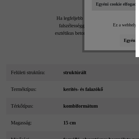
Egyéni cookie elfogadá
Ha legfeljebb 75 cm (= legfeljebb 5 sor) 
Ez a webhely c
falszélességgel rendelkezik, így kiválóan
esztétikus betonfalak eltakarásához. A mag
Egyéni b
Felületi struktúra:
struktúrált
Terméktípus:
kerítés- és falazókő
Térkőtípus:
kombiformátum
Magasság:
15 cm