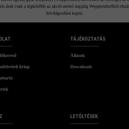
ós árak csak a legkésőbb az akció utolsó napjáig Weppersdorfból elszáll
felvilágosítást kapni.
OLAT
TÁJÉKOZTATÁS
dőkereső
Állások
tfelvételi űrlap
Downloads
attartó
rtek
Z
LETÖLTÉSEK