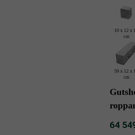
10 x 12 x 
cm
50 x 12 x 
cm
Gutsh
roppan
64 549 