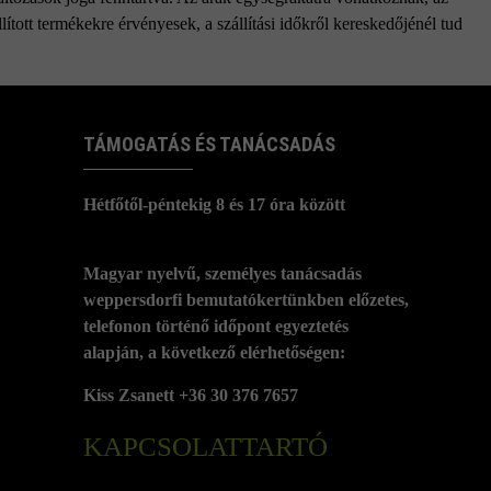
ított termékekre érvényesek, a szállítási időkről kereskedőjénél tud
TÁMOGATÁS ÉS TANÁCSADÁS
Hétfőtől-péntekig 8 és 17 óra között
Magyar nyelvű, személyes tanácsadás
weppersdorfi bemutatókertünkben előzetes,
telefonon történő időpont egyeztetés
alapján, a következő elérhetőségen:
Kiss Zsanett +36 30 376 7657
KAPCSOLATTARTÓ