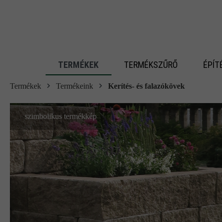
 fő tartalomra
TERMÉKEK
TERMÉKSZŰRŐ
ÉPÍT
Termékek
Termékeink
Kerítés- és falazókövek
szimbolikus termékkép