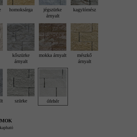
e
homoksárga
jégszürke
kagylómész
árnyalt
kőszürke
mokka árnyalt
mészkő
árnyalt
árnyalt
lt
szürke
ófehér
UMOK
 kapható