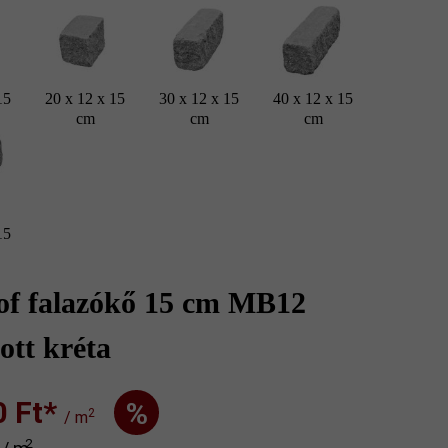
15
20 x 12 x 15
30 x 12 x 15
40 x 12 x 15
cm
cm
cm
15
of falazókő 15 cm MB12
ott kréta
Ft‎‎‎*
%
2
/ m
2