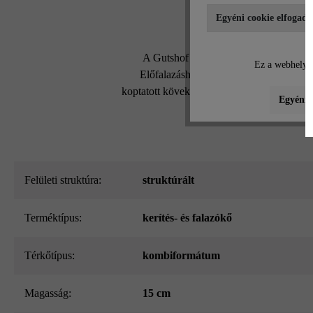
Egyéni cookie elfogadá
A Gutshof MB12 koptatott falazókő k
Ez a webhely c
Előfalazáshoz is használható. Magasa
koptatott köveket. A koptatott Gutshof fal
Egyéni b
Felületi struktúra:
struktúrált
Terméktípus:
kerítés- és falazókő
Térkőtípus:
kombiformátum
Magasság:
15 cm