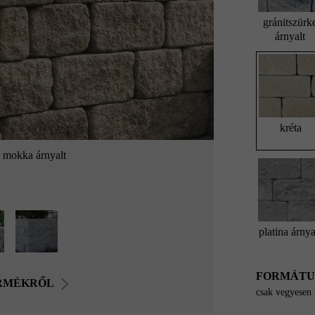
gránitszürk
árnyalt
kréta
 mokka árnyalt
platina árnya
FORMÁT
ERMÉKRŐL
csak vegyesen