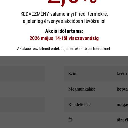
Termékleírás
sa
KEDVEZMÉNY valamennyi Friedl termékre,
a jelenleg érvényes akcióban lévőkre is!
b. 12 cm falszélességével leginkább a maximum 75 cm (= maximum 5 
ookie-kat használ, hogy a lehető legjobb funkcionalitást kínálja Önnek...
Továb
Akció időtartama:
bb kerti falakhoz vagy magaságyásokhoz használja a 16 cm vastag (M
azóköveket különböző hosszúságokban szállítjuk, természetesen strukturá
2026 május 14-től visszavonásig
eállítások
Csak funkcionális cookie elfogadása
Minden cookie e
biztosít.
Az akció részleteiről érdeklődjön értékesítő partnerünknél.
Szín:
kréta
megmunkálás:
kopta
Rendeltetés:
maga
él:
tört é