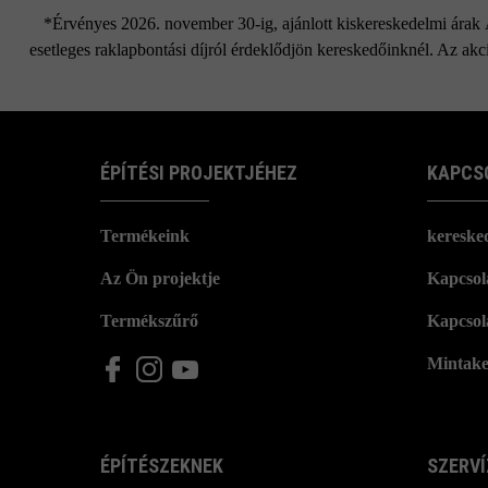
*Érvényes 2026. november 30-ig, ajánlott kiskereskedelmi árak Áf
esetleges raklapbontási díjról érdeklődjön kereskedőinknél. Az akci
ÉPÍTÉSI PROJEKTJÉHEZ
KAPCS
Termékeink
kereske
Az Ön projektje
Kapcsola
Termékszűrő
Kapcsol
Mintake
ÉPÍTÉSZEKNEK
SZERVÍ