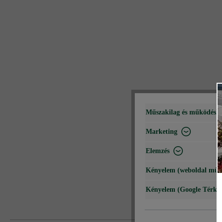
Műszakilag és működéshe
Marketing
Elemzés
Kényelem (weboldal műk
Kényelem (Google Térké