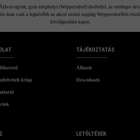
ával együtt, gyár telephelyi (Weppersdorf) átvétellel, az esetleges ár
ós árak csak a legkésőbb az akció utolsó napjáig Weppersdorfból elszáll
felvilágosítást kapni.
OLAT
TÁJÉKOZTATÁS
dőkereső
Állások
tfelvételi űrlap
Downloads
attartó
rtek
Z
LETÖLTÉSEK