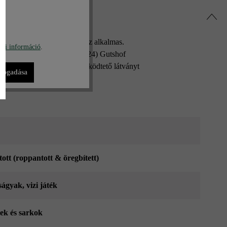
sor) magas magaságyásokhoz alkalmas.
bi információ
.
B16) vagy 24 cm vastag (MB24) Gutshof
lt felületük szemet gyönyörködtető látványt
lfogadása
tott (roppantott & öregbített)
ságyak
, vizi játék
lek és sarkok