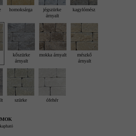
e
homoksárga
jégszürke
kagylómész
árnyalt
kőszürke
mokka árnyalt
mészkő
árnyalt
árnyalt
lt
szürke
ófehér
UMOK
 kapható