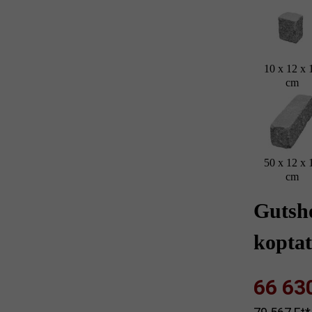
10 x 12 x 
cm
50 x 12 x 
cm
Gutsh
koptat
66 630 