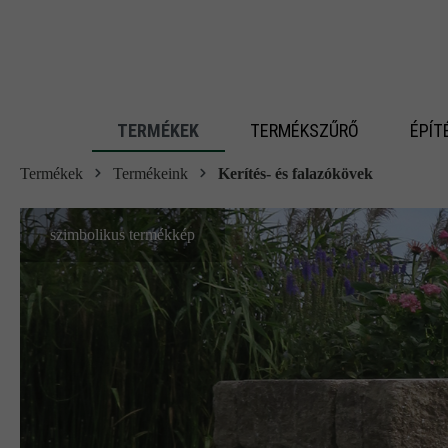
 fő tartalomra
TERMÉKEK
TERMÉKSZŰRŐ
ÉPÍT
Termékek
Termékeink
Kerítés- és falazókövek
szimbolikus termékkép