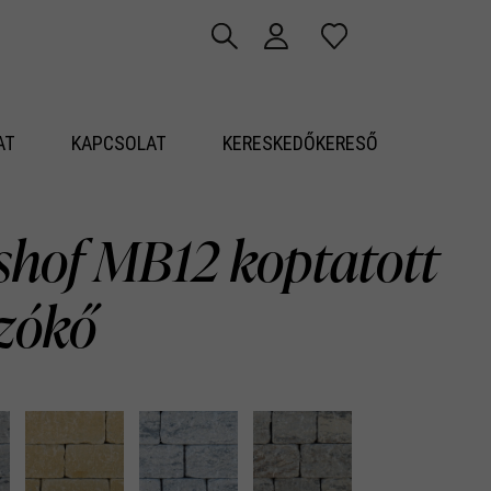
AT
KAPCSOLAT
KERESKEDŐKERESŐ
shof MB12 koptatott
azókő