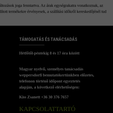
változások joga fenntartva. Az árak egységrakatra vonatkoznak, az
ított termékekre érvényesek, a szállítási időkről kereskedőjénél tud
TÁMOGATÁS ÉS TANÁCSADÁS
Hétfőtől-péntekig 8 és 17 óra között
Magyar nyelvű, személyes tanácsadás
weppersdorfi bemutatókertünkben előzetes,
telefonon történő időpont egyeztetés
alapján, a következő elérhetőségen:
Kiss Zsanett +36 30 376 7657
KAPCSOLATTARTÓ