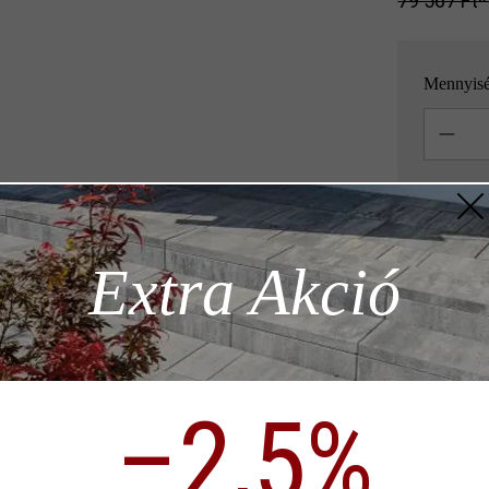
79 567 Ft‎‎‎
Mennyis
Mennyisé
= 1,08 m
z szükséges
Extra Akció
Megjegyzés: 
ödése)
Hozzáad
–2,5%
p)