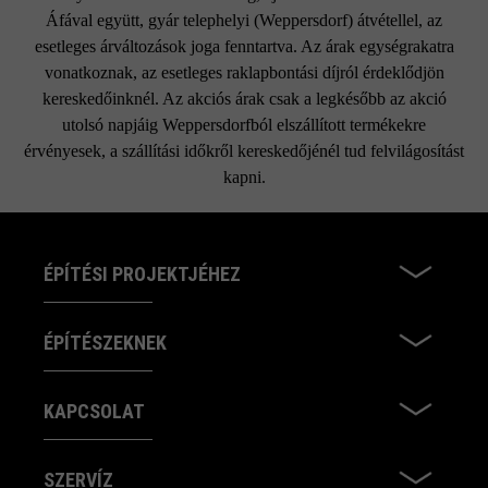
Áfával együtt, gyár telephelyi (Weppersdorf) átvétellel, az
esetleges árváltozások joga fenntartva. Az árak egységrakatra
vonatkoznak, az esetleges raklapbontási díjról érdeklődjön
kereskedőinknél. Az akciós árak csak a legkésőbb az akció
utolsó napjáig Weppersdorfból elszállított termékekre
érvényesek, a szállítási időkről kereskedőjénél tud felvilágosítást
kapni.
ÉPÍTÉSI PROJEKTJÉHEZ
ÉPÍTÉSZEKNEK
KAPCSOLAT
SZERVÍZ