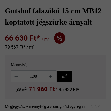
Gutshof falazókő 15 cm MB12
koptatott jégszürke árnyalt
66 630 Ft‎‎‎*
%
2
/ m
2
79 567 Ft‎‎‎* / m
Mennyiség
Mennyiség
2
m
71 960 Ft*
2
85 932 Ft*
= 1,08 m
Megjegyzés: A mennyiség a csomagolási egység miatt felfelé