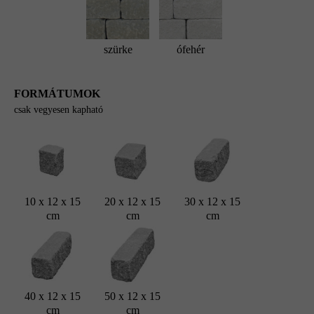
szürke
ófehér
FORMÁTUMOK
csak vegyesen kapható
10 x 12 x 15
20 x 12 x 15
30 x 12 x 15
cm
cm
cm
40 x 12 x 15
50 x 12 x 15
cm
cm