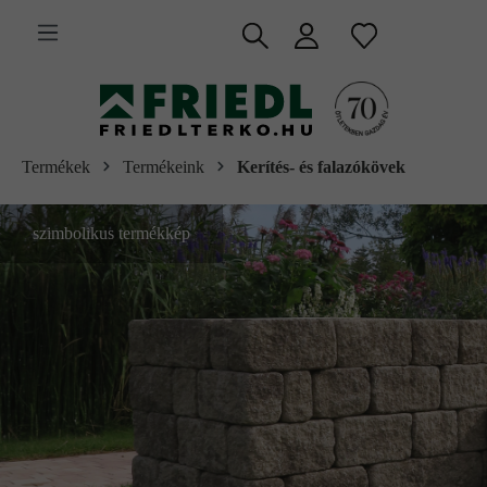
 fő tartalomra
Termékek
Termékeink
Kerítés- és falazókövek
szimbolikus termékkép