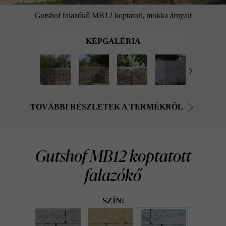
Gutshof falazókő MB12 koptatott, mokka árnyalt
KÉPGALÉRIA
TOVÁBBI RÉSZLETEK A TERMÉKRŐL
Gutshof MB12 koptatott
falazókő
SZÍN: