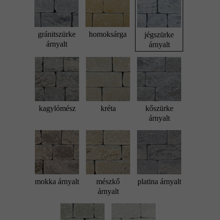
gránitszürke
homoksárga
jégszürke
árnyalt
árnyalt
kagylómész
kréta
kőszürke
árnyalt
mokka árnyalt
mészkő
platina árnyalt
árnyalt