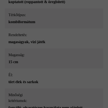
koptatott (roppantott & öregbített)
Térkőtípus:
kombiformátum
Rendeltetés:
magaságyak
, vizi játék
Magasság:
15 cm
él:
tört élek és sarkok
Minőségi
kritériumok:
fagyálló, olvasztószer használata nem ajánlott