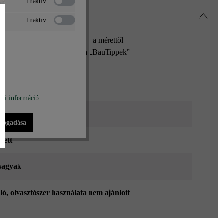
Inaktív
Inaktív
zletünk. A csomag tartalma – a mérettől
. Az összeállítási útmutatót a „BauTippek”
bi információ
.
 árnyalt
lfogadása
tett
ságyak
lló, olvasztószer használata nem ajánlott