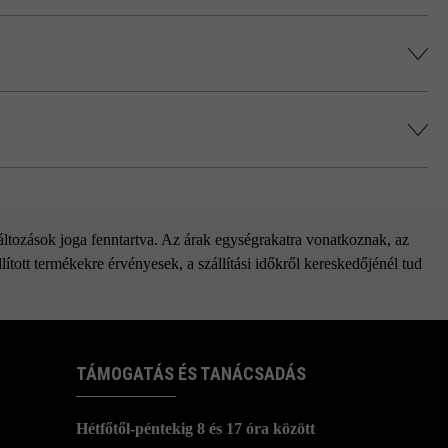
 történő impregnálását javasolja (ez felár
alatt.
zett
változások joga fenntartva. Az árak egységrakatra vonatkoznak, az
ított termékekre érvényesek, a szállítási időkről kereskedőjénél tud
TÁMOGATÁS ÉS TANÁCSADÁS
Hétfőtől-péntekig 8 és 17 óra között