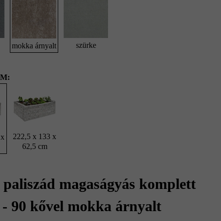
szürke
mokka árnyalt
M:
222,5 x 133 x
 x
62,5 cm
 paliszád magaságyás komplett
1 - 90 kővel mokka árnyalt