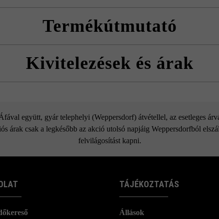
Termékútmutató
Friedl Steinwerke a felület utólagos, Duoprotect DP30 impregnálószerrel
Kivitelezések és árak
).
mutatókat és a termék adatlapokat az építési tanácsok/szerviz menüpont 
do paliszád magaságyás komplett s
ával együtt, gyár telephelyi (Weppersdorf) átvétellel, az esetleges ár
ós árak csak a legkésőbb az akció utolsó napjáig Weppersdorfból elszáll
felvilágosítást kapni.
OLAT
TÁJÉKOZTATÁS
dőkereső
Állások