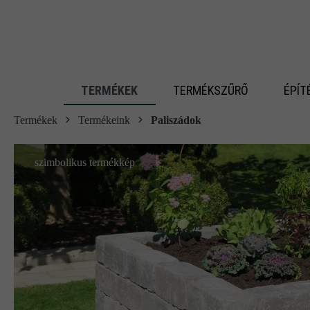
 fő tartalomra
TERMÉKEK
TERMÉKSZŰRŐ
ÉPÍT
Termékek
Termékeink
Paliszádok
szimbolikus termékkép