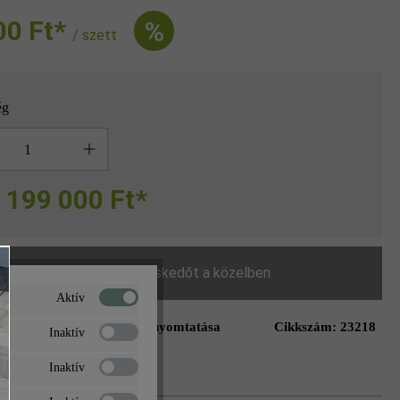
 Ft‎‎‎*
%
/ szett
ég
g
199 000 Ft*
Keressen egy kereskedőt a közelben
Aktív
Oldal nyomtatása
Cikkszám:
23218
ás a kívánságlistához
Inaktív
Inaktív