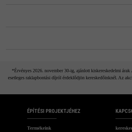
A tisztítás megkönnyítése érdekében a 
ellenében a kövekkel együtt szállítható
Kérjük, vegye figyelembe a lerakási út
Gra
*Érvényes 2026. november 30-ig, ajánlott kiskereskedelmi árak Áf
esetleges raklapbontási díjról érdeklődjön kereskedőinknél. Az akci
ÉPÍTÉSI PROJEKTJÉHEZ
KAPCS
Termékeink
kereske