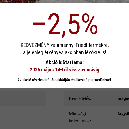
ödése)
Termékleírás
–2,5%
p)
 kedvencei számára a Grado paliszádokból összeállítható magaságyás-kés
d, valamint rágcsálók elleni fémháló, noppragasztó fólia és kőragasztó
letölthető anyagok között találja.
sa
KEDVEZMÉNY valamennyi Friedl termékre,
a jelenleg érvényes akcióban lévőkre is!
ookie-kat használ, hogy a lehető legjobb funkcionalitást kínálja Önnek...
Továb
Akció időtartama:
Szín:
mokka
2026 május 14-től visszavonásig
eállítások
Csak funkcionális cookie elfogadása
Minden cookie e
Az akció részleteiről érdeklődjön értékesítő partnerünknél.
megmunkálás:
öregbí
Rendeltetés:
maga
Minőségi
fagyá
kritériumok: