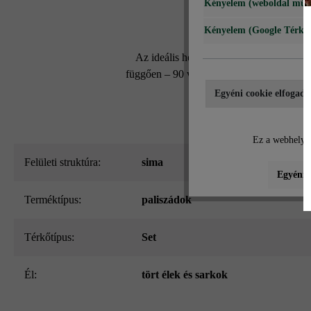
Kényelem (weboldal műk
Kényelem (Google Térké
Az ideális hely zöldségei vagy virágzó
függően – 90 vagy 110 darab Grado paliszá
Egyéni cookie elfogadá
Ez a webhely c
Felületi struktúra:
sima
Egyéni b
Terméktípus:
paliszádok
Térkőtípus:
Set
él:
tört élek és sarkok