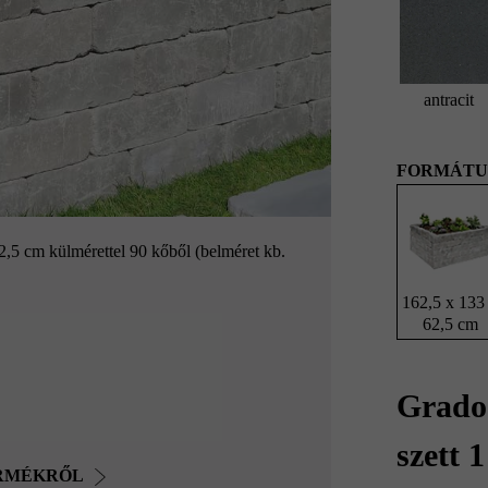
antracit
FORMÁTU
2,5 cm külmérettel 90 kőből (belméret kb.
162,5 x 133
62,5 cm
Grado
szett 
ERMÉKRŐL