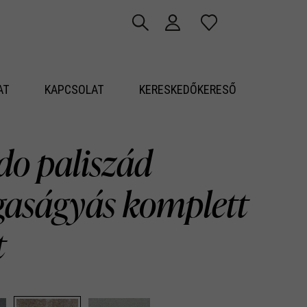
AT
KAPCSOLAT
KERESKEDŐKERESŐ
do paliszád
aságyás komplett
t