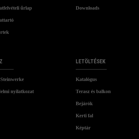
tfelvételi űrlap
Downloads
attartó
rtek
Z
LETÖLTÉSEK
Steinwerke
Katalógus
elmi nyilatkozat
Terasz és balkon
Bejárók
Kerti fal
Képtár