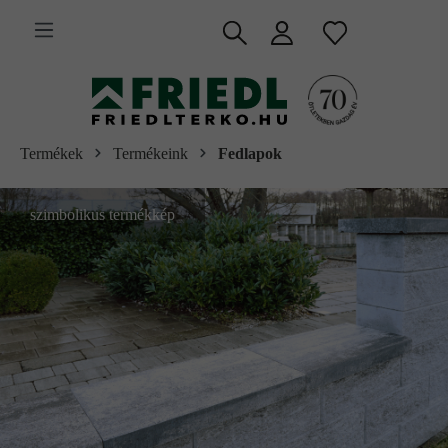
 fő tartalomra
Termékek
Termékeink
Fedlapok
szimbolikus termékkép