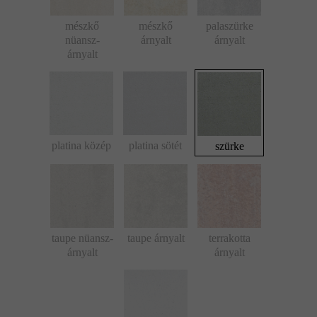
mészkő
mészkő
palaszürke
nüansz-
árnyalt
árnyalt
árnyalt
platina közép
platina sötét
szürke
taupe nüansz-
taupe árnyalt
terrakotta
árnyalt
árnyalt