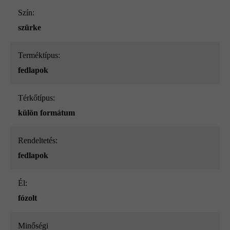
Szín:
szürke
Terméktípus:
fedlapok
Térkőtípus:
külön formátum
Rendeltetés:
fedlapok
él:
fózolt
Minőségi