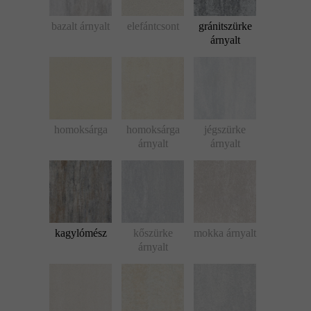
bazalt árnyalt
elefántcsont
gránitszürke
árnyalt
homoksárga
homoksárga
jégszürke
árnyalt
árnyalt
kagylómész
kőszürke
mokka árnyalt
árnyalt