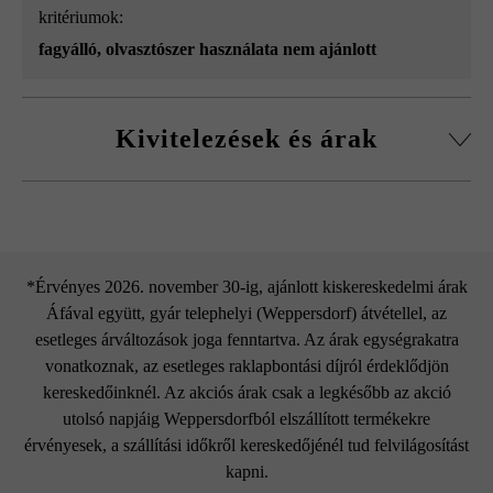
kritériumok:
fagyálló, olvasztószer használata nem ajánlott
Kivitelezések és árak
Fedlap L50 vízorral
*Érvényes 2026. november 30-ig, ajánlott kiskereskedelmi árak
Áfával együtt, gyár telephelyi (Weppersdorf) átvétellel, az
esetleges árváltozások joga fenntartva. Az árak egységrakatra
vonatkoznak, az esetleges raklapbontási díjról érdeklődjön
kereskedőinknél. Az akciós árak csak a legkésőbb az akció
utolsó napjáig Weppersdorfból elszállított termékekre
érvényesek, a szállítási időkről kereskedőjénél tud felvilágosítást
kapni.