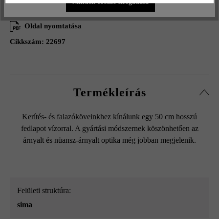
Minden cookie elfogadása
Hozzáadás a kívánságlistához
Oldal nyomtatása
Cikkszám:
22697
Termékleírás
Kerítés- és falazóköveinkhez kínálunk egy 50 cm hosszú
fedlapot vízorral. A gyártási módszernek köszönhetően az
árnyalt és nüansz-árnyalt optika még jobban megjelenik.
Felületi struktúra:
sima