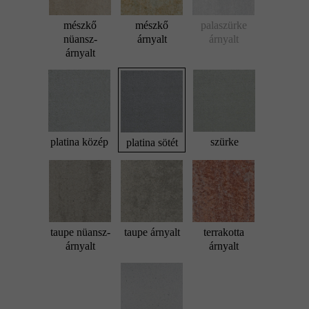
mészkő
mészkő
palaszürke
nüansz-
árnyalt
árnyalt
árnyalt
platina közép
szürke
platina sötét
taupe nüansz-
taupe árnyalt
terrakotta
árnyalt
árnyalt