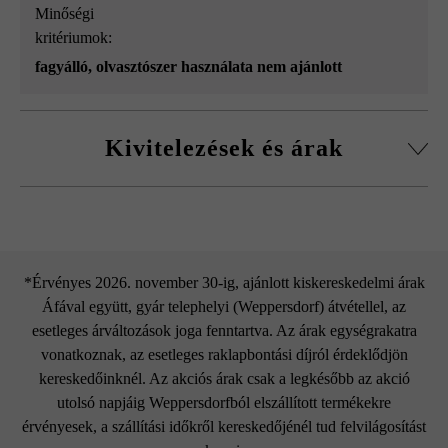
Minőségi
kritériumok:
fagyálló, olvasztószer használata nem ajánlott
Kivitelezések és árak
Fedlap L50 vízorral
*Érvényes 2026. november 30-ig, ajánlott kiskereskedelmi árak
Áfával együtt, gyár telephelyi (Weppersdorf) átvétellel, az
esetleges árváltozások joga fenntartva. Az árak egységrakatra
vonatkoznak, az esetleges raklapbontási díjról érdeklődjön
kereskedőinknél. Az akciós árak csak a legkésőbb az akció
utolsó napjáig Weppersdorfból elszállított termékekre
érvényesek, a szállítási időkről kereskedőjénél tud felvilágosítást