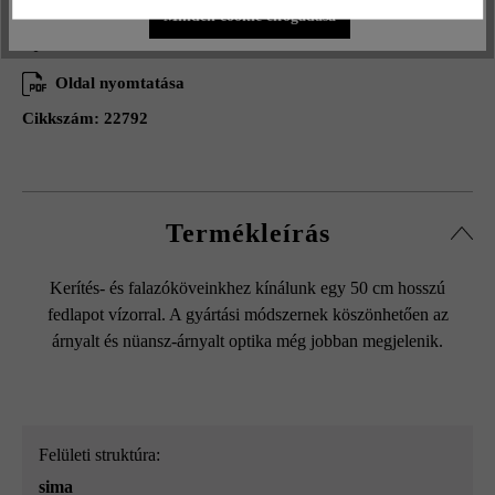
Minden cookie elfogadása
Hozzáadás a kívánságlistához
Oldal nyomtatása
Cikkszám:
22792
Termékleírás
Kerítés- és falazóköveinkhez kínálunk egy 50 cm hosszú
fedlapot vízorral. A gyártási módszernek köszönhetően az
árnyalt és nüansz-árnyalt optika még jobban megjelenik.
Felületi struktúra:
sima