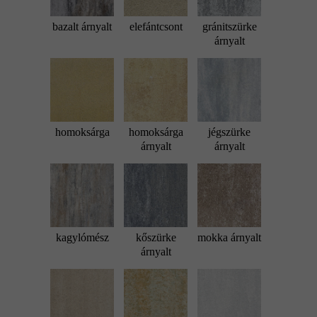
bazalt árnyalt
elefántcsont
gránitszürke
árnyalt
homoksárga
homoksárga
jégszürke
árnyalt
árnyalt
kagylómész
kőszürke
mokka árnyalt
árnyalt