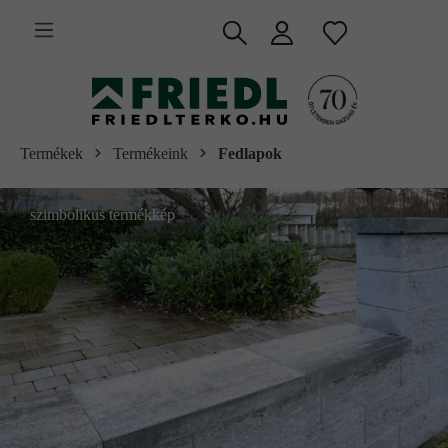
 fő tartalomra
Termékek
Termékeink
Fedlapok
szimbolikus termékkép