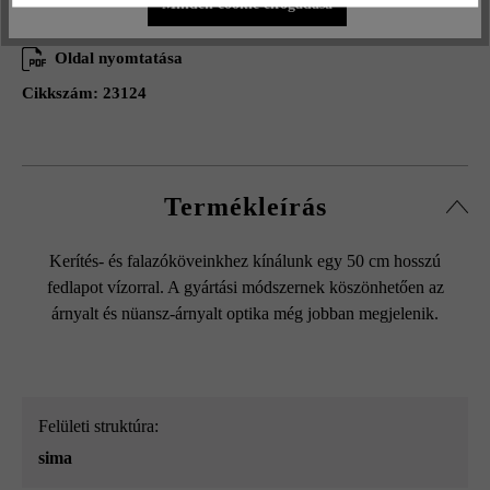
Minden cookie elfogadása
Hozzáadás a kívánságlistához
Oldal nyomtatása
Cikkszám:
23124
Termékleírás
Kerítés- és falazóköveinkhez kínálunk egy 50 cm hosszú
fedlapot vízorral. A gyártási módszernek köszönhetően az
árnyalt és nüansz-árnyalt optika még jobban megjelenik.
Felületi struktúra:
sima