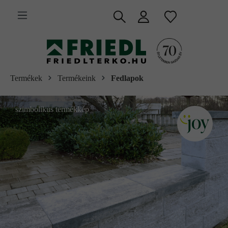
 fő tartalomra
Termékek
Termékeink
Fedlapok
szimbolikus termékkép