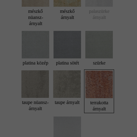
mészkő
mészkő
palaszürke
nüansz-
árnyalt
árnyalt
árnyalt
platina közép
platina sötét
szürke
taupe nüansz-
taupe árnyalt
terrakotta
árnyalt
árnyalt