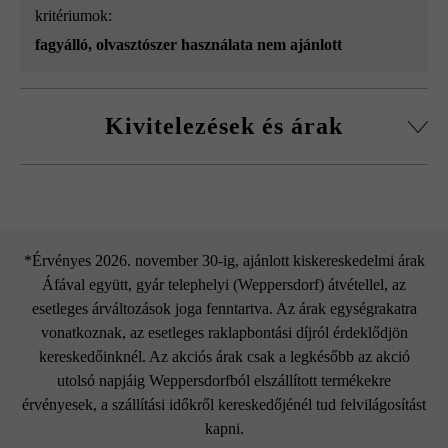
kritériumok:
fagyálló, olvasztószer használata nem ajánlott
Kivitelezések és árak
Fedlap L50 vízorral
*Érvényes 2026. november 30-ig, ajánlott kiskereskedelmi árak
Áfával együtt, gyár telephelyi (Weppersdorf) átvétellel, az
esetleges árváltozások joga fenntartva. Az árak egységrakatra
vonatkoznak, az esetleges raklapbontási díjról érdeklődjön
kereskedőinknél. Az akciós árak csak a legkésőbb az akció
utolsó napjáig Weppersdorfból elszállított termékekre
érvényesek, a szállítási időkről kereskedőjénél tud felvilágosítást
kapni.