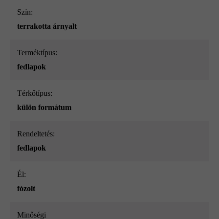
Szín:
terrakotta árnyalt
Terméktípus:
fedlapok
Térkőtípus:
külön formátum
Rendeltetés:
fedlapok
él:
fózolt
Minőségi