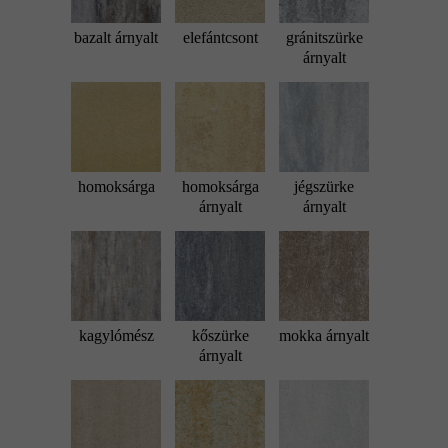
bazalt árnyalt
elefántcsont
gránitszürke
árnyalt
homoksárga
homoksárga
jégszürke
árnyalt
árnyalt
kagylómész
kőszürke
mokka árnyalt
árnyalt