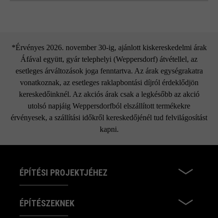
Kérjük, vegye figyelembe a termék címkéjén található
alkalmazási utasításokat és a biztonsági adatlapot (a
weboldalról letölthető).
*Érvényes 2026. november 30-ig, ajánlott kiskereskedelmi árak
Áfával együtt, gyár telephelyi (Weppersdorf) átvétellel, az
esetleges árváltozások joga fenntartva. Az árak egységrakatra
vonatkoznak, az esetleges raklapbontási díjról érdeklődjön
kereskedőinknél. Az akciós árak csak a legkésőbb az akció
utolsó napjáig Weppersdorfból elszállított termékekre
érvényesek, a szállítási időkről kereskedőjénél tud felvilágosítást
kapni.
ÉPÍTÉSI PROJEKTJÉHEZ
ÉPÍTÉSZEKNEK