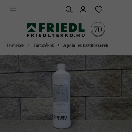
 fő tartalomra
Termékek
Tartozékok
Ápoló- és tisztítószerek