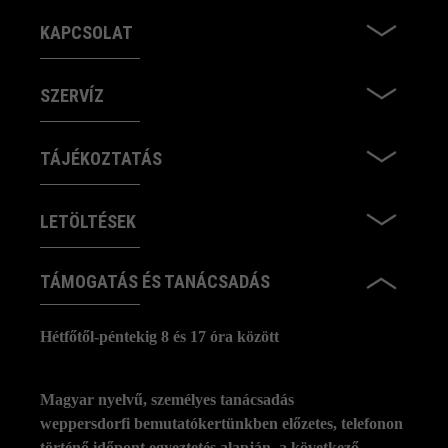
KAPCSOLAT
SZERVÍZ
TÁJÉKOZTATÁS
LETÖLTÉSEK
TÁMOGATÁS ÉS TANÁCSADÁS
Hétfőtől-péntekig 8 és 17 óra között
Magyar nyelvű, személyes tanácsadás
weppersdorfi bemutatókertünkben előzetes, telefonon
történő időpont egyeztetés alapján, a következő