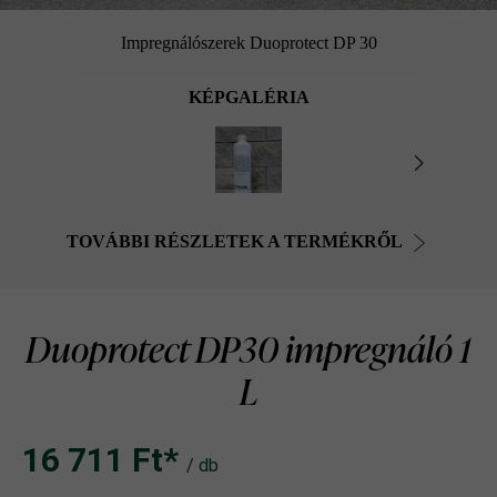
Impregnálószerek Duoprotect DP 30
KÉPGALÉRIA
TOVÁBBI RÉSZLETEK A TERMÉKRŐL
Duoprotect DP30 impregnáló 1
L
16 711 Ft‎‎‎*
/ db