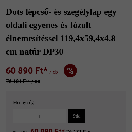
Dots lépcső- és szegélylap egy
oldali egyenes és fózolt
élnemesítéssel 119,4x59,4x4,8
cm natúr DP30
60 890 Ft‎‎‎*
%
/ db
76 181 Ft‎‎‎* / db
Mennyiség
Mennyiség
Stk.
60 890 Ft*
76 181 Ft*