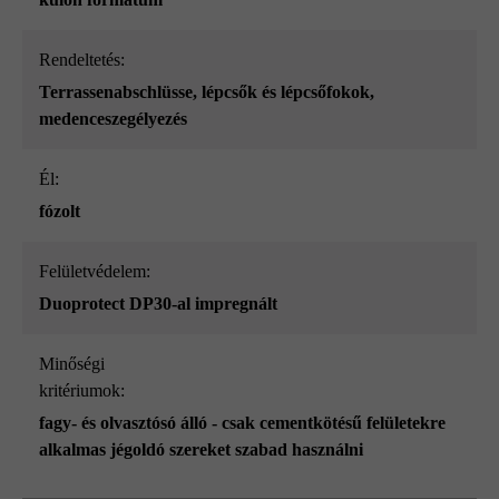
Rendeltetés:
Terrassenabschlüsse
, lépcsők és lépcsőfokok
,
medenceszegélyezés
él:
fózolt
Felületvédelem:
Duoprotect DP30-al impregnált
Minőségi
kritériumok:
fagy- és olvasztósó álló - csak cementkötésű felületekre
alkalmas jégoldó szereket szabad használni