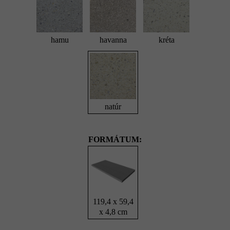
hamu
havanna
kréta
natúr
FORMÁTUM:
119,4 x 59,4
x 4,8 cm