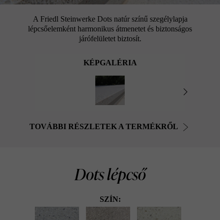
A Friedl Steinwerke Dots natúr színű szegélylapja
lépcsőelemként harmonikus átmenetet és biztonságos
járófelületet biztosít.
KÉPGALÉRIA
TOVÁBBI RÉSZLETEK A TERMÉKRŐL
Dots lépcső
SZÍN: