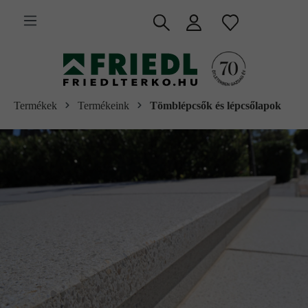
 fő tartalomra
Termékek
Termékeink
Tömblépcsők és lépcsőlapok