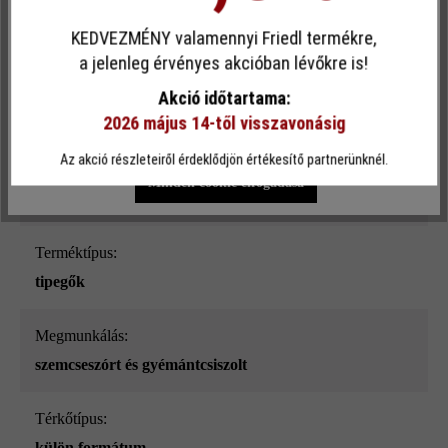
Felületi struktúra:
sima
KEDVEZMÉNY valamennyi Friedl termékre,
Ez a webhely cookie-kat használ, hogy a lehető legjobb
a jelenleg érvényes akcióban lévőkre is!
funkcionalitást kínálja Önnek...
További információ
.
Szín:
Akció időtartama:
natúr
2026 május 14-től visszavonásig
Egyéni beállítások
Csak funkcionális cookie elfogadása
Az akció részleteiről érdeklődjön értékesítő partnerünknél.
Terhelhetőség:
Minden cookie elfogadása
csak gyalogos közlekedésre
Terméktípus:
tipegők
megmunkálás:
szemcseszórt és gyémántcsiszolt
Térkőtípus:
külön formátum