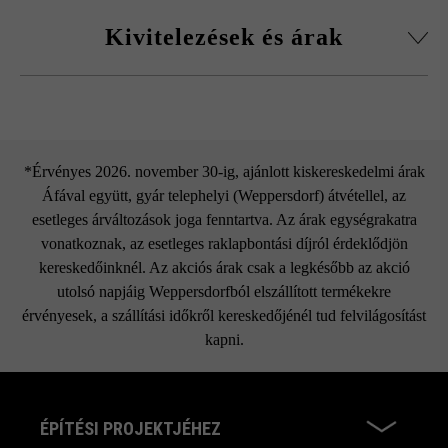
Kivitelezések és árak
Dots lépcső
*Érvényes 2026. november 30-ig, ajánlott kiskereskedelmi árak
Áfával együtt, gyár telephelyi (Weppersdorf) átvétellel, az
esetleges árváltozások joga fenntartva. Az árak egységrakatra
vonatkoznak, az esetleges raklapbontási díjról érdeklődjön
kereskedőinknél. Az akciós árak csak a legkésőbb az akció
utolsó napjáig Weppersdorfból elszállított termékekre
érvényesek, a szállítási időkről kereskedőjénél tud felvilágosítást
kapni.
ÉPÍTÉSI PROJEKTJÉHEZ