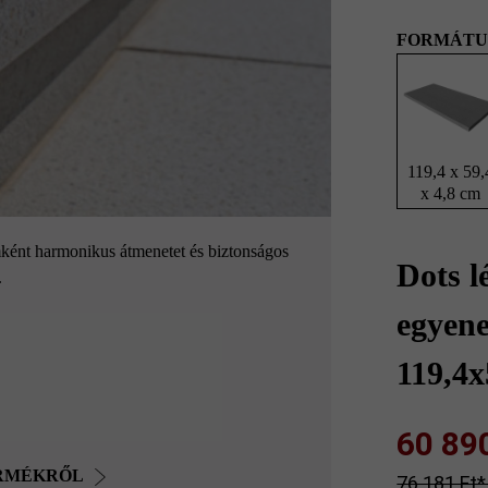
FORMÁTU
119,4 x 59,
x 4,8 cm
mként harmonikus átmenetet és biztonságos
Dots l
.
egyene
119,4x
60 890 
ERMÉKRŐL
76 181 Ft‎‎‎