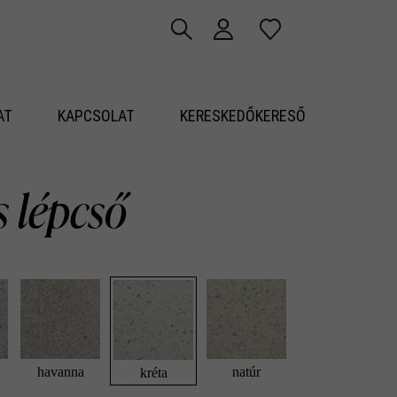
AT
KAPCSOLAT
KERESKEDŐKERESŐ
 lépcső
havanna
natúr
kréta