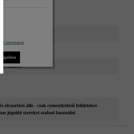
bi információ
.
ők
lfogadása
 formátum
és olvasztósó álló - csak cementkötésű felületekre
mas jégoldó szereket szabad használni