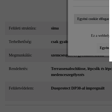
Egyéni cookie elfogadá
Felületi struktúra:
sima
Ez a webhely c
Terhelhetőség:
csak gyalogos közlekedésre
Egyéni b
megmunkálás:
szemcseszórt és gyémántcsiszolt
Rendeltetés:
Terrassenabschlüsse
, lépcsők és lép
medenceszegélyezés
Felületvédelem:
Duoprotect DP30-al impregnált