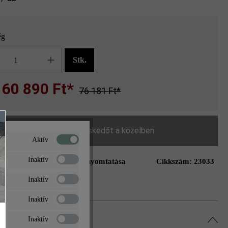
ég
g
Stk.
60 890 Ft*
76 181 Ft*
Keressen egy kereskedőt a közelben
Aktív
Inaktív
Oldal nyomtatása
Cikkszám:
23033
ás a kívánságlistához
Inaktív
Inaktív
Inaktív