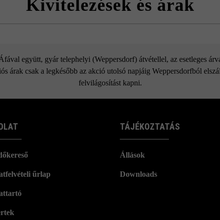
Kivitelezések és árak
Dots lépcső
ával együtt, gyár telephelyi (Weppersdorf) átvétellel, az esetleges ár
ós árak csak a legkésőbb az akció utolsó napjáig Weppersdorfból elszáll
felvilágosítást kapni.
OLAT
TÁJÉKOZTATÁS
dőkereső
Állások
tfelvételi űrlap
Downloads
attartó
rtek