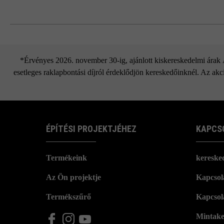
*Érvényes 2026. november 30-ig, ajánlott kiskereskedelmi árak Áf
esetleges raklapbontási díjról érdeklődjön kereskedőinknél. Az akci
ÉPÍTÉSI PROJEKTJÉHEZ
KAPCS
Termékeink
kereske
Az Ön projektje
Kapcsola
Termékszűrő
Kapcsol
Mintake