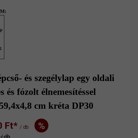
M:
4
épcső- és szegélylap egy oldali
s és fózolt élnemesítéssel
59,4x4,8 cm kréta DP30
Ft‎‎‎*
%
/ db
* / db