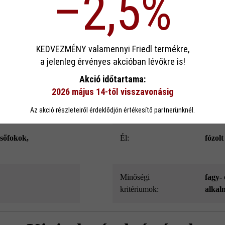
–2,5%
sa
KEDVEZMÉNY valamennyi Friedl termékre,
Szín:
kréta
a jelenleg érvényes akcióban lévőkre is!
ookie-kat használ, hogy a lehető legjobb funkcionalitást kínálja Önnek...
Továb
Akció időtartama:
Terméktípus:
tipeg
2026 május 14-től visszavonásig
eállítások
Csak funkcionális cookie elfogadása
Minden cookie e
Az akció részleteiről érdeklődjön értékesítő partnerünknél.
Térkőtípus:
külön
csőfokok
,
él:
fózolt
Minőségi
fagy- 
kritériumok:
alkal