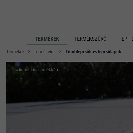
 fő tartalomra
TERMÉKEK
TERMÉKSZŰRŐ
ÉPÍT
Termékek
Termékeink
Tömblépcsők és lépcsőlapok
szimbolikus termékkép