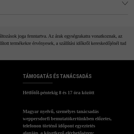
változások joga fenntartva. Az árak egységrakatra vonatkoznak, az
ított termékekre érvényesek, a szállítási időkről kereskedőjénél tud
TÁMOGATÁS ÉS TANÁCSADÁS
Hétfőtől-péntekig 8 és 17 óra között
Magyar nyelvű, személyes tanácsadás
weppersdorfi bemutatókertünkben előzetes,
telefonon történő időpont egyeztetés
alapján, a következő elérhetőségen: