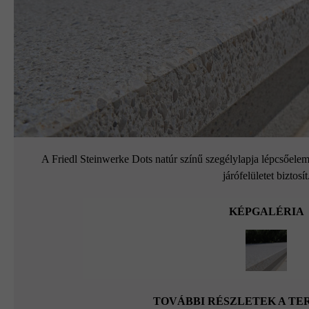
A Friedl Steinwerke Dots natúr színű szegélylapja lépcsőele
járófelületet biztosít
KÉPGALÉRIA
TOVÁBBI RÉSZLETEK A T