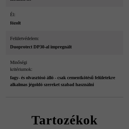
él:
fózolt
Felületvédelem:
Duoprotect DP30-al impregnált
Minőségi
kritériumok:
fagy- és olvasztósó álló - csak cementkötésű felületekre
alkalmas jégoldó szereket szabad használni
Tartozékok