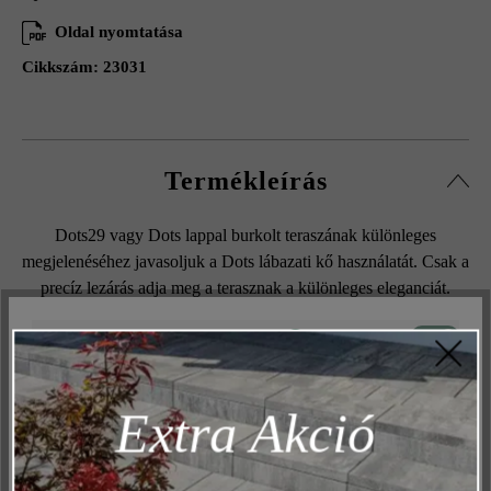
Oldal nyomtatása
Cikkszám:
23031
Termékleírás
Dots29 vagy Dots lappal burkolt teraszának különleges
megjelenéséhez javasoljuk a Dots lábazati kő használatát. Csak a
precíz lezárás adja meg a terasznak a különleges eleganciát.
Aktív
Műszakilag és működéshez szükséges
Inaktív
Marketing
Felületi struktúra:
Extra Akció
Inaktív
Elemzés
sima
Inaktív
Kényelem (weboldal működése)