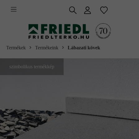
 fő tartalomra
Termékek
Termékeink
Lábazati kövek
szimbolikus termékkép