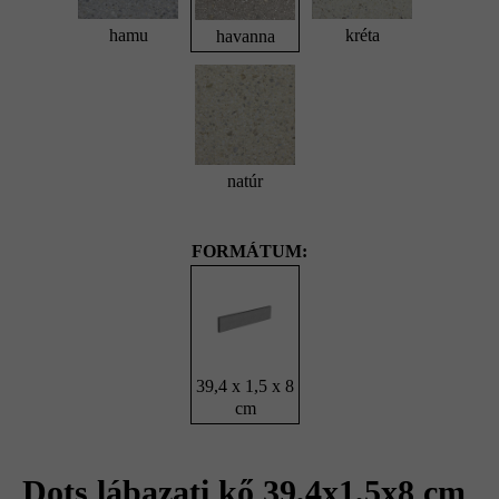
hamu
kréta
havanna
natúr
FORMÁTUM:
39,4 x 1,5 x 8
cm
Dots lábazati kő 39,4x1,5x8 cm