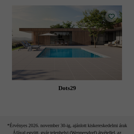
Dots29
*Érvényes 2026. november 30-ig, ajánlott kiskereskedelmi árak
Áfával együtt, gyár telephelyi (Weppersdorf) átvétellel, az