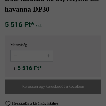
havanna DP30
5 516 Ft‎‎‎*
/ db
Mennyiség
Mennyiség
5 516 Ft*
= 1
Keressen egy kereskedőt a közelben
Hozzáadás a kívánságlistához