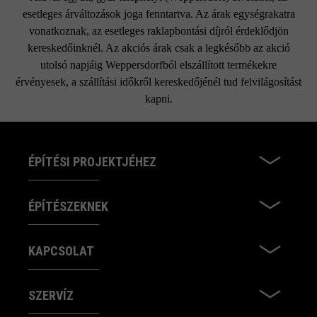
esetleges árváltozások joga fenntartva. Az árak egységrakatra
vonatkoznak, az esetleges raklapbontási díjról érdeklődjön
kereskedőinknél. Az akciós árak csak a legkésőbb az akció
utolsó napjáig Weppersdorfból elszállított termékekre
érvényesek, a szállítási időkről kereskedőjénél tud felvilágosítást
kapni.
ÉPÍTÉSI PROJEKTJÉHEZ
ÉPÍTÉSZEKNEK
KAPCSOLAT
SZERVÍZ