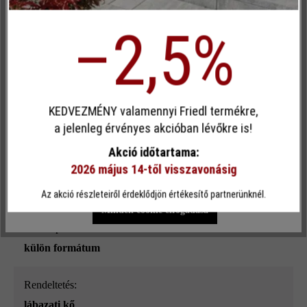
Szín:
Inaktív
Kényelem (Google Térkép)
havanna
–2,5%
Terhelhetőség:
Egyéni cookie elfogadása
csak gyalogos közlekedésre
KEDVEZMÉNY valamennyi Friedl termékre,
Terméktípus:
Ez a webhely cookie-kat használ, hogy a lehető legjobb
a jelenleg érvényes akcióban lévőkre is!
lábazati kő
funkcionalitást kínálja Önnek...
További információ
.
Akció időtartama:
2026 május 14-től visszavonásig
megmunkálás:
Egyéni beállítások
Csak funkcionális cookie elfogadása
szemcseszórt és gyémántcsiszolt
Az akció részleteiről érdeklődjön értékesítő partnerünknél.
Minden cookie elfogadása
Térkőtípus:
külön formátum
Rendeltetés:
lábazati kő