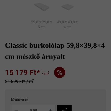
59,8 x 29,8 x
49,8 x 49,8 x
5 cm
4 cm
Classic burkolólap 59,8×39,8×4
cm mészkő árnyalt
15 179 Ft‎‎‎*
%
2
/ m
2
21 899 Ft‎‎‎* / m
Mennyiség
Mennyiség
2
m