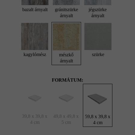
bazalt árnyalt
gránitszürke
jégszürke
árnyalt
árnyalt
kagylómész
szürke
mészkő
árnyalt
FORMÁTUM:
39,8 x 39,8 x
49,8 x 49,8 x
59,8 x 39,8 x
4 cm
5 cm
4 cm