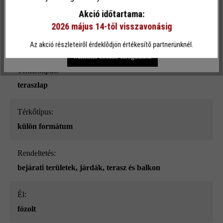
funkcionalitást kínálja Önnek...
További információ
.
mészkő árnyalt
Akció időtartama:
2026 május 14-től visszavonásig
Terhelhetőség:
Egyéni beállítások
Csak funkcionális cookie elfogadása
csak gyalogos közlekedésre
Az akció részleteiről érdeklődjön értékesítő partnerünknél.
Minden cookie elfogadása
Terméktípus:
teraszlap
Térkőtípus:
külön formátum
Rendeltetés:
bejárati területek
, járdák
, terasz és balkon
él:
fózolt