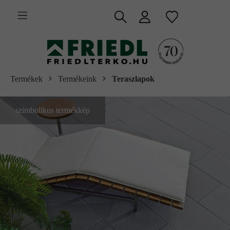
 fő tartalomra
Termékek
Termékeink
Teraszlapok
szimbolikus termékkép