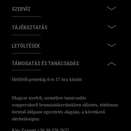
SZERVÍZ
TÁJÉKOZTATÁS
LETÖLTÉSEK
TÁMOGATÁS ÉS TANÁCSADÁS
Hétfőtől-péntekig 8 és 17 óra között
Magyar nyelvű, személyes tanácsadás
weppersdorfi bemutatókertünkben előzetes, telefonon
történő időpont egyeztetés alapján, a következő
elérhetőségen:
Kiss Zsanett +36 30 376 7657