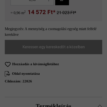
14 572 Ft*
2
21 023 Ft*
= 0,96 m
Megjegyzés: A mennyiség a csomagolási egység miatt felfelé
kerekítve
Keressen egy kereskedőt a közelben
Hozzáadás a kívánságlistához
Oldal nyomtatása
Cikkszám:
22026
Termékleírás