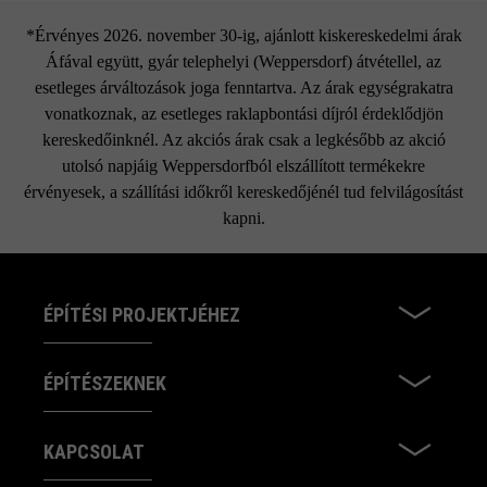
*Érvényes 2026. november 30-ig, ajánlott kiskereskedelmi árak
Áfával együtt, gyár telephelyi (Weppersdorf) átvétellel, az
esetleges árváltozások joga fenntartva. Az árak egységrakatra
vonatkoznak, az esetleges raklapbontási díjról érdeklődjön
kereskedőinknél. Az akciós árak csak a legkésőbb az akció
utolsó napjáig Weppersdorfból elszállított termékekre
érvényesek, a szállítási időkről kereskedőjénél tud felvilágosítást
kapni.
ÉPÍTÉSI PROJEKTJÉHEZ
ÉPÍTÉSZEKNEK
KAPCSOLAT