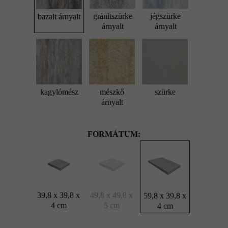
gránitszürke
jégszürke
bazalt árnyalt
árnyalt
árnyalt
kagylómész
mészkő
szürke
árnyalt
FORMÁTUM:
39,8 x 39,8 x
49,8 x 49,8 x
59,8 x 39,8 x
4 cm
5 cm
4 cm