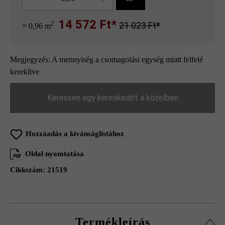
14 572 Ft*
2
21 023 Ft*
= 0,96 m
Megjegyzés: A mennyiség a csomagolási egység miatt felfelé
kerekítve
Keressen egy kereskedőt a közelben
Hozzáadás a kívánságlistához
Oldal nyomtatása
Cikkszám:
21519
Termékleírás