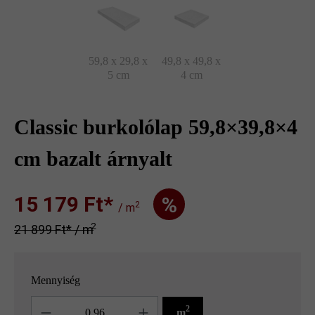
59,8 x 29,8 x
49,8 x 49,8 x
5 cm
4 cm
Classic burkolólap 59,8×39,8×4
cm bazalt árnyalt
15 179 Ft‎‎‎*
%
2
/ m
2
21 899 Ft‎‎‎* / m
Mennyiség
Mennyiség
2
m