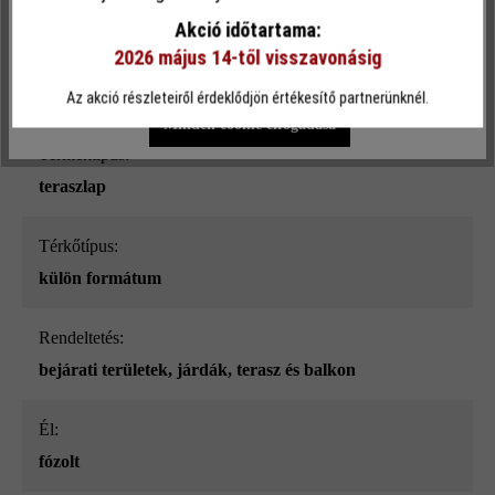
bazalt árnyalt
funkcionalitást kínálja Önnek...
További információ
.
Akció időtartama:
2026 május 14-től visszavonásig
Terhelhetőség:
Egyéni beállítások
Csak funkcionális cookie elfogadása
csak gyalogos közlekedésre
Az akció részleteiről érdeklődjön értékesítő partnerünknél.
Minden cookie elfogadása
Terméktípus:
teraszlap
Térkőtípus:
külön formátum
Rendeltetés:
bejárati területek
, járdák
, terasz és balkon
él:
fózolt