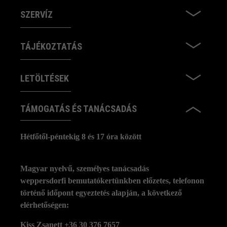
SZERVÍZ
TÁJÉKOZTATÁS
LETÖLTÉSEK
TÁMOGATÁS ÉS TANÁCSADÁS
Hétfőtől-péntekig 8 és 17 óra között
Magyar nyelvű, személyes tanácsadás
weppersdorfi bemutatókertünkben előzetes, telefonon
történő időpont egyeztetés alapján, a következő
elérhetőségen:
Kiss Zsanett +36 30 376 7657