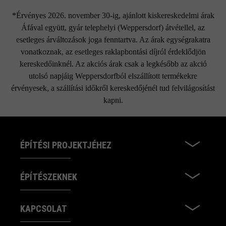
*Érvényes 2026. november 30-ig, ajánlott kiskereskedelmi árak
Áfával együtt, gyár telephelyi (Weppersdorf) átvétellel, az
esetleges árváltozások joga fenntartva. Az árak egységrakatra
vonatkoznak, az esetleges raklapbontási díjról érdeklődjön
kereskedőinknél. Az akciós árak csak a legkésőbb az akció
utolsó napjáig Weppersdorfból elszállított termékekre
érvényesek, a szállítási időkről kereskedőjénél tud felvilágosítást
kapni.
ÉPÍTÉSI PROJEKTJÉHEZ
ÉPÍTÉSZEKNEK
KAPCSOLAT