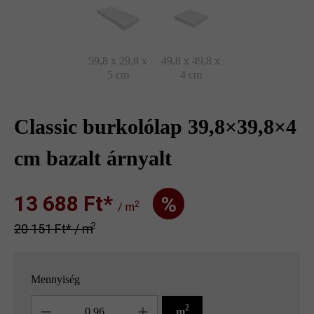
59,8 x 29,8 x
49,8 x 49,8 x
5 cm
4 cm
Classic burkolólap 39,8×39,8×4
cm bazalt árnyalt
13 688 Ft‎‎‎*
%
2
/ m
2
20 151 Ft‎‎‎* / m
Mennyiség
Mennyiség
2
m