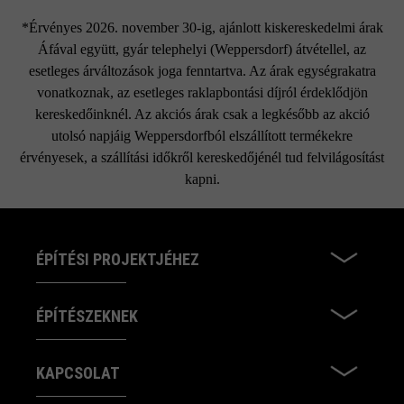
*Érvényes 2026. november 30-ig, ajánlott kiskereskedelmi árak
Áfával együtt, gyár telephelyi (Weppersdorf) átvétellel, az
esetleges árváltozások joga fenntartva. Az árak egységrakatra
vonatkoznak, az esetleges raklapbontási díjról érdeklődjön
kereskedőinknél. Az akciós árak csak a legkésőbb az akció
utolsó napjáig Weppersdorfból elszállított termékekre
érvényesek, a szállítási időkről kereskedőjénél tud felvilágosítást
kapni.
ÉPÍTÉSI PROJEKTJÉHEZ
ÉPÍTÉSZEKNEK
KAPCSOLAT