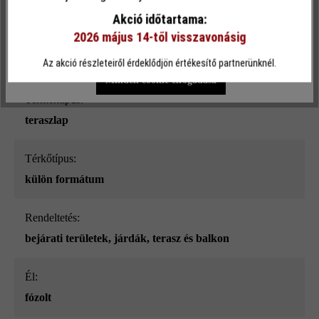
bazalt árnyalt
funkcionalitást kínálja Önnek...
További információ
.
Akció időtartama:
2026 május 14-től visszavonásig
Terhelhetőség:
Egyéni beállítások
Csak funkcionális cookie elfogadása
csak gyalogos közlekedésre
Az akció részleteiről érdeklődjön értékesítő partnerünknél.
Minden cookie elfogadása
Terméktípus:
teraszlap
Térkőtípus:
külön formátum
Rendeltetés:
bejárati területek
, járdák
, terasz és balkon
él:
fózolt