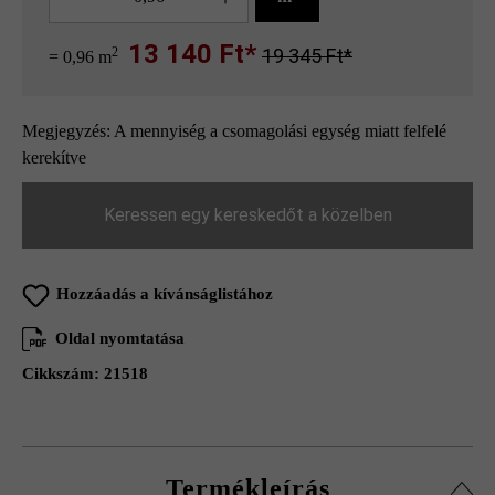
13 140 Ft*
2
19 345 Ft*
= 0,96 m
Megjegyzés: A mennyiség a csomagolási egység miatt felfelé
kerekítve
Keressen egy kereskedőt a közelben
Hozzáadás a kívánságlistához
Oldal nyomtatása
Cikkszám:
21518
Termékleírás