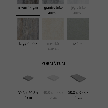
gránitszürke
jégszürke
bazalt árnyalt
árnyalt
árnyalt
kagylómész
mészkő
szürke
árnyalt
FORMÁTUM:
49,8 x 49,8 x
59,8 x 39,8 x
39,8 x 39,8 x
5 cm
4 cm
4 cm