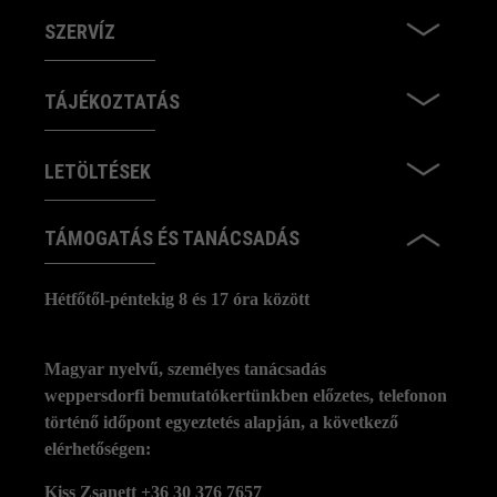
SZERVÍZ
TÁJÉKOZTATÁS
LETÖLTÉSEK
TÁMOGATÁS ÉS TANÁCSADÁS
Hétfőtől-péntekig 8 és 17 óra között
Magyar nyelvű, személyes tanácsadás
weppersdorfi bemutatókertünkben előzetes, telefonon
történő időpont egyeztetés alapján, a következő
elérhetőségen:
Kiss Zsanett +36 30 376 7657