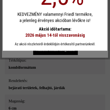
Egyéni cookie elfogadása
kőszürke árnyalt
KEDVEZMÉNY valamennyi Friedl termékre,
Ez a webhely cookie-kat használ, hogy a lehető legjobb
Terhelhetőség:
a jelenleg érvényes akcióban lévőkre is!
funkcionalitást kínálja Önnek...
További információ
.
szgk-használat 3,5 t-ig csekély forgalommal
Akció időtartama:
2026 május 14-től visszavonásig
Egyéni beállítások
Csak funkcionális cookie elfogadása
Terméktípus:
Az akció részleteiről érdeklődjön értékesítő partnerünknél.
térkő
Minden cookie elfogadása
Térkőtípus:
kombiformátum
Rendeltetés:
bejárati területek
, felhajtó
, járdák
Magasság:
6 cm