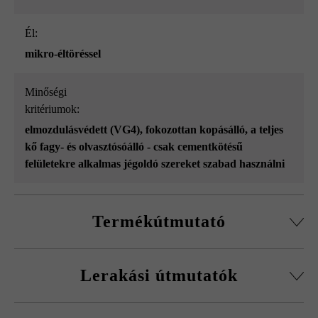
él:
mikro-éltöréssel
Minőségi
kritériumok:
elmozdulásvédett (VG4)
, fokozottan kopásálló
, a teljes
kő fagy- és olvasztósóálló - csak cementkötésű
felületekre alkalmas jégoldó szereket szabad használni
Termékútmutató
A VG4 termékek formátumadatai az ajánlott minimális,
Lerakási útmutatók
5 mm-es fugaszélességnek megfelelő fugaarányt vesznek
figyelembe.
Feltétlenül több raklapról és sorból keverve rakja le a
Az árnyékolás a lapok hosszanti oldalával párhuzamosan