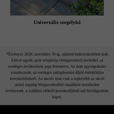
Univerzális szegélykő
*Érvényes 2026. november 30-ig, ajánlott kiskereskedelmi árak
Áfával együtt, gyár telephelyi (Weppersdorf) átvétellel, az
esetleges árváltozások joga fenntartva. Az árak egységrakatra
vonatkoznak, az esetleges raklapbontási díjról érdeklődjön
kereskedőinknél. Az akciós árak csak a legkésőbb az akció
utolsó napjáig Weppersdorfból elszállított termékekre
érvényesek, a szállítási időkről kereskedőjénél tud felvilágosítást
kapni.