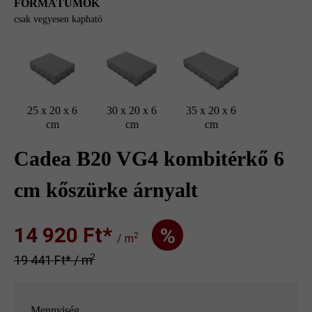
FORMÁTUMOK
csak vegyesen kapható
25 x 20 x 6
30 x 20 x 6
35 x 20 x 6
cm
cm
cm
Cadea B20 VG4 kombitérkő 6
cm kőszürke árnyalt
14 920 Ft‎‎‎*
%
2
/ m
2
19 441 Ft‎‎‎* / m
Mennyiség