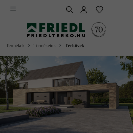
 fő tartalomra
Termékek
Termékeink
Térkövek