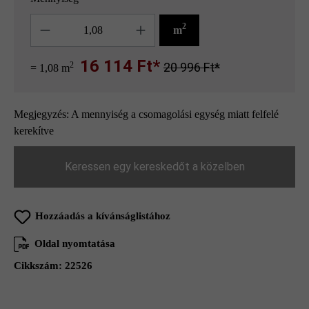
Mennyiség
2
m
16 114 Ft*
2
20 996 Ft*
= 1,08 m
Megjegyzés: A mennyiség a csomagolási egység miatt felfelé
kerekítve
Keressen egy kereskedőt a közelben
Hozzáadás a kívánságlistához
Oldal nyomtatása
Cikkszám:
22526