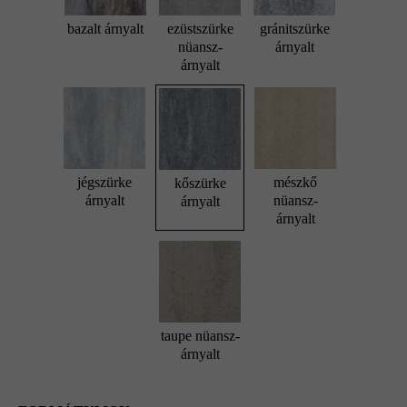
bazalt árnyalt
ezüstszürke
gránitszürke
nüansz-
árnyalt
árnyalt
jégszürke
mészkő
kőszürke
árnyalt
nüansz-
árnyalt
árnyalt
taupe nüansz-
árnyalt