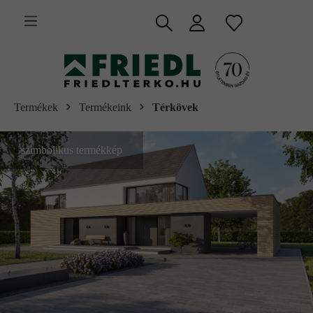
 fő tartalomra
Termékek
Termékeink
Térkövek
szimbolikus termékkép