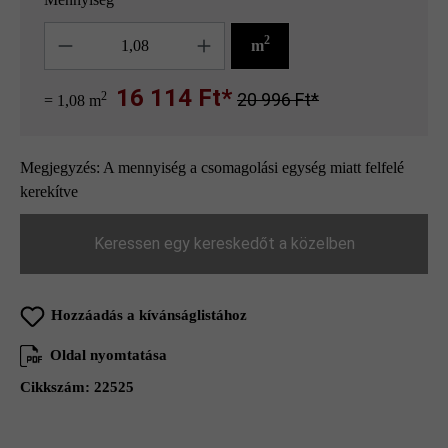
Mennyiség
2
m
16 114 Ft*
2
20 996 Ft*
= 1,08 m
Megjegyzés: A mennyiség a csomagolási egység miatt felfelé
kerekítve
Keressen egy kereskedőt a közelben
Hozzáadás a kívánságlistához
Oldal nyomtatása
Cikkszám:
22525