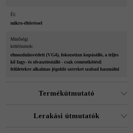
él:
mikro-éltöréssel
Minőségi
kritériumok:
elmozdulásvédett (VG4)
, fokozottan kopásálló
, a teljes
kő fagy- és olvasztósóálló - csak cementkötésű
felületekre alkalmas jégoldó szereket szabad használni
Termékútmutató
A VG4 termékek formátumadatai az ajánlott minimális,
Lerakási útmutatók
5 mm-es fugaszélességnek megfelelő fugaarányt vesznek
figyelembe.
Feltétlenül több raklapról és sorból keverve rakja le a
Az árnyékolás a lapok hosszanti oldalával párhuzamosan