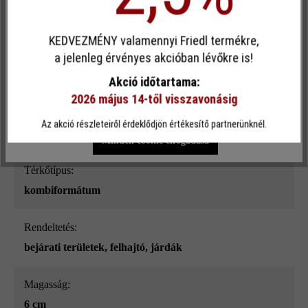
Egyéni cookie elfogadása
ezüstszürke nüansz-árnyalt
KEDVEZMÉNY valamennyi Friedl termékre,
Ez a webhely cookie-kat használ, hogy a lehető legjobb
Terhelhetőség:
a jelenleg érvényes akcióban lévőkre is!
funkcionalitást kínálja Önnek...
További információ
.
szgk-használat 3,5 t-ig csekély forgalommal
Akció időtartama:
2026 május 14-től visszavonásig
Egyéni beállítások
Csak funkcionális cookie elfogadása
Terméktípus:
Az akció részleteiről érdeklődjön értékesítő partnerünknél.
térkő
Minden cookie elfogadása
Térkőtípus:
kombiformátum
Rendeltetés:
bejárati területek
, felhajtó
, járdák
Magasság:
6 cm