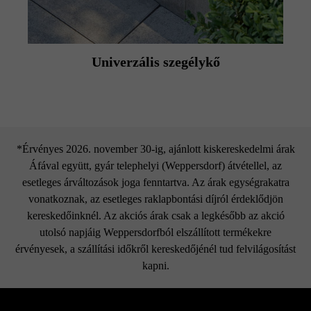
Univerzális szegélykő
*Érvényes 2026. november 30-ig, ajánlott kiskereskedelmi árak
Áfával együtt, gyár telephelyi (Weppersdorf) átvétellel, az
esetleges árváltozások joga fenntartva. Az árak egységrakatra
vonatkoznak, az esetleges raklapbontási díjról érdeklődjön
kereskedőinknél. Az akciós árak csak a legkésőbb az akció
utolsó napjáig Weppersdorfból elszállított termékekre
érvényesek, a szállítási időkről kereskedőjénél tud felvilágosítást
kapni.