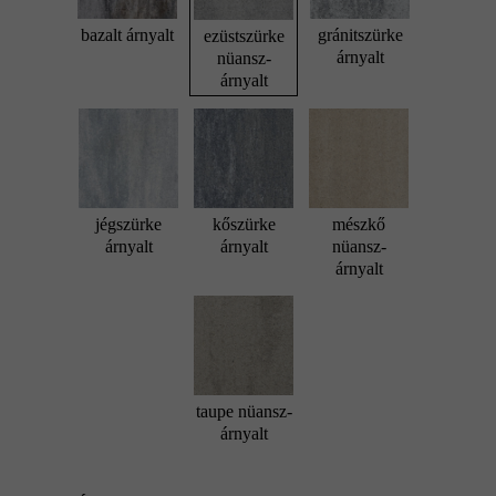
bazalt árnyalt
gránitszürke
ezüstszürke
árnyalt
nüansz-
árnyalt
jégszürke
kőszürke
mészkő
árnyalt
árnyalt
nüansz-
árnyalt
taupe nüansz-
árnyalt