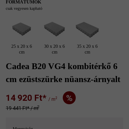
FORMÁTUMOK
csak vegyesen kapható
25 x 20 x 6
30 x 20 x 6
35 x 20 x 6
cm
cm
cm
Cadea B20 VG4 kombitérkő 6
cm ezüstszürke nüansz-árnyalt
14 920 Ft‎‎‎*
%
2
/ m
2
19 441 Ft‎‎‎* / m
Mennyiség