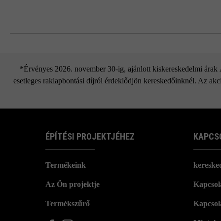
Javasoljuk, hogy a fugákat növényi szu
A 6 cm vagy 8 cm magas, VG4-gyel sz
et).
*Érvényes 2026. november 30-ig, ajánlott kiskereskedelmi árak Áf
esetleges raklapbontási díjról érdeklődjön kereskedőinknél. Az akci
ÉPÍTÉSI PROJEKTJÉHEZ
KAPCS
Termékeink
kereske
Az Ön projektje
Kapcsola
Termékszűrő
Kapcsol