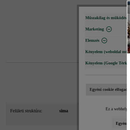
Műszakilag és működéshe
Marketing
Elemzés
Kényelem (weboldal műk
Kényelem (Google Térké
Egyéni cookie elfogadá
Ez a webhely c
Felületi struktúra:
sima
Egyéni b