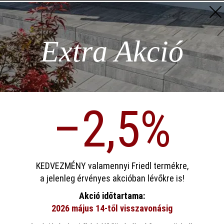
Megjegyzés: 
z szükséges
Extra Akció
Hozzáad
ödése)
–2,5%
p)
Termékleírás
sa
KEDVEZMÉNY valamennyi Friedl termékre,
a jelenleg érvényes akcióban lévőkre is!
ookie-kat használ, hogy a lehető legjobb funkcionalitást kínálja Önnek...
Továb
Terhelhetőség:
szgk-
Akció időtartama:
tgk h
2026 május 14-től visszavonásig
eállítások
Csak funkcionális cookie elfogadása
Minden cookie e