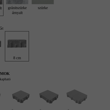
gránitszürke
szürke
lt
árnyalt
G:
8 cm
UMOK
 kapható