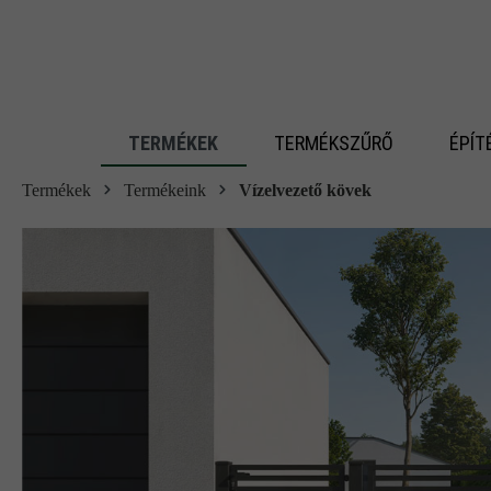
 fő tartalomra
TERMÉKEK
TERMÉKSZŰRŐ
ÉPÍT
Termékek
Termékeink
Vízelvezető kövek