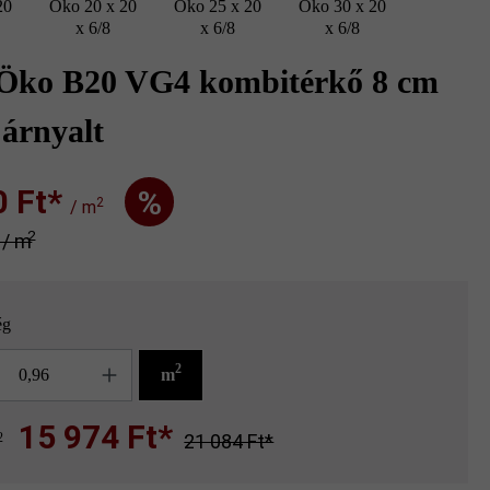
20
Öko 20 x 20
Öko 25 x 20
Öko 30 x 20
x 6/8
x 6/8
x 6/8
 Öko B20 VG4 kombitérkő 8 cm
 árnyalt
Ft‎‎‎*
%
2
/ m
2
* / m
ég
g
2
m
15 974 Ft*
2
21 084 Ft*