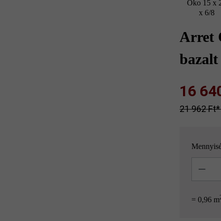
Öko 15 x 
x 6/8
Arret
bazalt
16 640 
21 962 Ft‎‎‎
Mennyis
Mennyisé
= 0,96 m