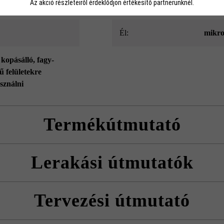
Az akció részleteiről érdeklődjön értékesítő partnerünknél.
Térkőtípus:
komb
él:
mikro
 kopásálló
, fagy-
ű felületekre
sználni
Termékútmutató
yártási folyamatok miatt színbeli különbségek léphetnek fel.
Lerakási útmutatók
erve rakja le térköveket, hogy természetes, egyenletes színhatást érjen e
Tervezési útmutató
rra, hogy a távtartó bütykök mindig ugyanabba az irányba mutassanak.