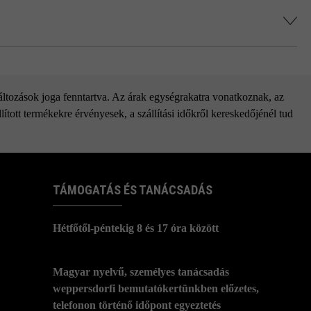
elősegíti a víz elszivárgását.
önhetően lehetséges (kivéve a Kumo VG4-
változások joga fenntartva. Az árak egységrakatra vonatkoznak, az
ított termékekre érvényesek, a szállítási időkről kereskedőjénél tud
TÁMOGATÁS ÉS TANÁCSADÁS
Hétfőtől-péntekig 8 és 17 óra között
Magyar nyelvű, személyes tanácsadás
weppersdorfi bemutatókertünkben előzetes,
telefonon történő időpont egyeztetés