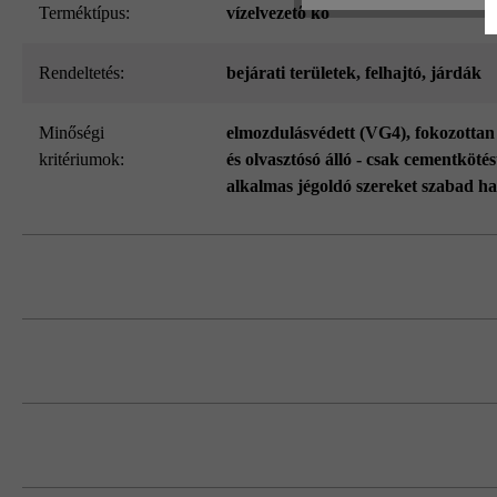
Terméktípus:
vízelvezető kő
Rendeltetés:
bejárati területek
, felhajtó
, járdák
Minőségi
elmozdulásvédett (VG4)
, fokozottan
kritériumok:
és olvasztósó álló - csak cementkötés
alkalmas jégoldó szereket szabad ha
Különböző termékek kombinálásakor a g
Feltétlenül több raklapról és sorból kev
koncentrálódását.
A kövek lerakása során ügyelni kell a