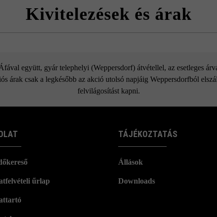
bsztrátummal vagy zúzalékkal (pl. 3/5-ös szemcseméretű) töltse fel, ami 
Kivitelezések és árak
erelt térkövekkel való kombináció az azonos raszterméreteknek kösz
Arret Öko B20 VG4 kombitérkő
ával együtt, gyár telephelyi (Weppersdorf) átvétellel, az esetleges ár
ós árak csak a legkésőbb az akció utolsó napjáig Weppersdorfból elszáll
felvilágosítást kapni.
OLAT
TÁJÉKOZTATÁS
dőkereső
Állások
tfelvételi űrlap
Downloads
attartó