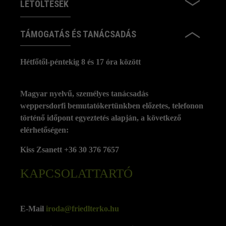
LETÖLTÉSEK
TÁMOGATÁS ÉS TANÁCSADÁS
Hétfőtől-péntekig 8 és 17 óra között
Magyar nyelvű, személyes tanácsadás
weppersdorfi bemutatókertünkben előzetes, telefonon
történő időpont egyeztetés alapján, a következő
elérhetőségen:
Kiss Zsanett +36 30 376 7657
KAPCSOLATTARTÓ
E-Mail
iroda@friedlterko.hu