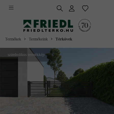
 fő tartalomra
Termékek
Termékeink
Térkövek
szimbolikus termékkép