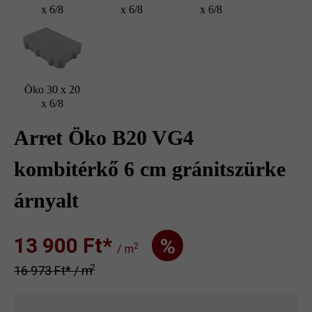
x 6/8
x 6/8
x 6/8
Öko 30 x 20
x 6/8
Arret Öko B20 VG4
kombitérkő 6 cm gránitszürke
árnyalt
13 900 Ft‎‎‎*
%
2
/ m
2
16 973 Ft‎‎‎* / m