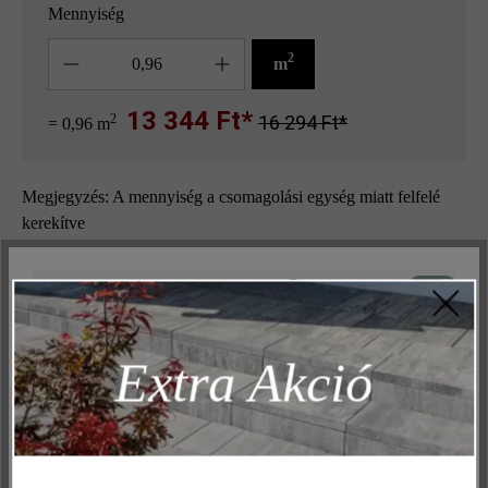
Mennyiség
Mennyiség
2
m
13 344 Ft*
2
16 294 Ft*
= 0,96 m
Megjegyzés: A mennyiség a csomagolási egység miatt felfelé
kerekítve
Keressen egy kereskedőt a közelben
Aktív
Műszakilag és működéshez szükséges
Inaktív
Marketing
Hozzáadás a kívánságlistához
Extra Akció
Inaktív
Elemzés
Oldal nyomtatása
Inaktív
Kényelem (weboldal működése)
Cikkszám:
23301
Inaktív
Kényelem (Google Térkép)