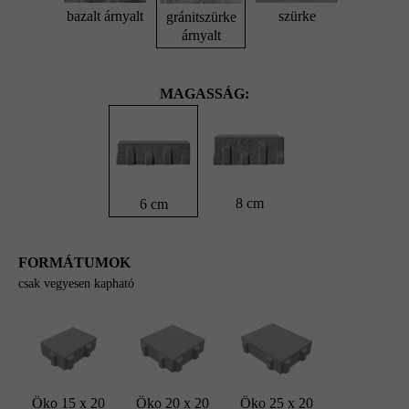
bazalt árnyalt
szürke
gránitszürke
árnyalt
MAGASSÁG:
8 cm
6 cm
FORMÁTUMOK
csak vegyesen kapható
Öko 15 x 20
Öko 20 x 20
Öko 25 x 20