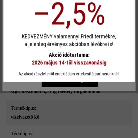
–2,5%
Termékleírás
Egyéni cookie elfogadása
KEDVEZMÉNY valamennyi Friedl termékre,
Ez a webhely cookie-kat használ, hogy a lehető legjobb
a jelenleg érvényes akcióban lévőkre is!
funkcionalitást kínálja Önnek...
További információ
.
Akció időtartama:
Felületi struktúra:
2026 május 14-től visszavonásig
sima
Egyéni beállítások
Csak funkcionális cookie elfogadása
Az akció részleteiről érdeklődjön értékesítő partnerünknél.
Minden cookie elfogadása
Terhelhetőség:
szgk-használat 3,5 t-ig csekély forgalommal
Terméktípus:
vízelvezető kő
Térkőtípus: