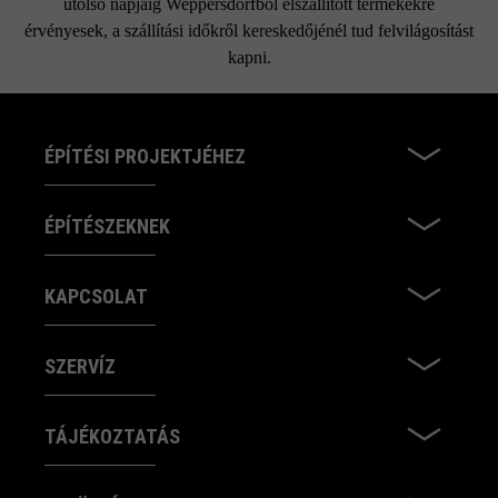
utolsó napjáig Weppersdorfból elszállított termékekre
érvényesek, a szállítási időkről kereskedőjénél tud felvilágosítást
kapni.
ÉPÍTÉSI PROJEKTJÉHEZ
ÉPÍTÉSZEKNEK
KAPCSOLAT
SZERVÍZ
TÁJÉKOZTATÁS