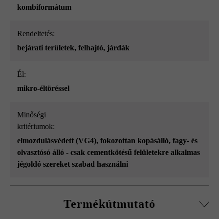
kombiformátum
Rendeltetés:
bejárati területek
, felhajtó
, járdák
él:
mikro-éltöréssel
Minőségi
kritériumok:
elmozdulásvédett (VG4)
, fokozottan kopásálló
, fagy- és
olvasztósó álló - csak cementkötésű felületekre alkalmas
jégoldó szereket szabad használni
Termékútmutató