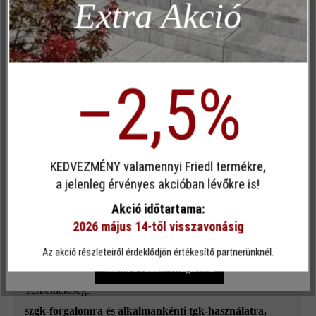
Extra Akció
Inaktív
Elemzés
Annak érdekében, hogy megtalálja nálunk a felhasználási célnak
leginkább megfelelő követ, ezt is két vastagságban kínáljuk: 6
Inaktív
Kényelem (weboldal működése)
cm-es vastagságban ideális választás magánházak bejárójához, 8
Inaktív
Kényelem (Google Térkép)
cm-es változata alkalmas csekély tehergépjármű-forgalommal
–2,5%
terhelt területekhez. Ha valami különlegeset keres bejárója
kialakításához, a kétféle sorszélesség kombinálható is.
Egyéni cookie elfogadása
KEDVEZMÉNY valamennyi Friedl termékre,
Felületi struktúra:
Ez a webhely cookie-kat használ, hogy a lehető legjobb
a jelenleg érvényes akcióban lévőkre is!
funkcionalitást kínálja Önnek...
További információ
.
sima
Akció időtartama:
2026 május 14-től visszavonásig
Szín:
Egyéni beállítások
Csak funkcionális cookie elfogadása
bazalt árnyalt
Az akció részleteiről érdeklődjön értékesítő partnerünknél.
Minden cookie elfogadása
Terhelhetőség:
szgk-forgalomra és alkalmankénti tgk-használatra,