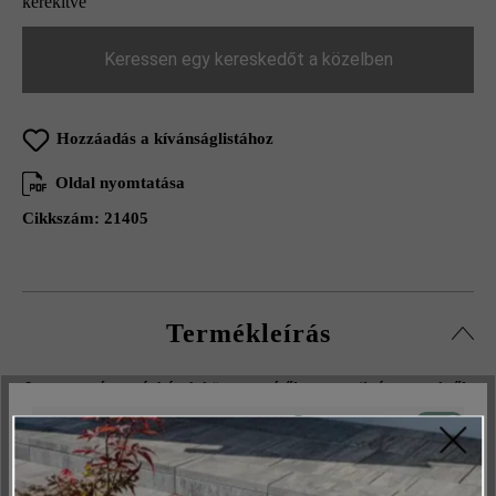
kerekítve
Keressen egy kereskedőt a közelben
Hozzáadás a kívánságlistához
Oldal nyomtatása
Cikkszám:
21405
Termékleírás
Legyen szó magánházak környezetéről vagy nyilvános terekről,
az Arret B20 VG4 kombitérkövet szívesen választják a korszerű
Aktív
Műszakilag és működéshez szükséges
terek kialakításához. Sorszélessége 20 cm, nagyobb méretei és
Inaktív
az ebből következő szélesebb fugavonalak miatt valamivel
Marketing
nyugodtabb hatást kelt, mint 15 cm-es sorszélességű változata.