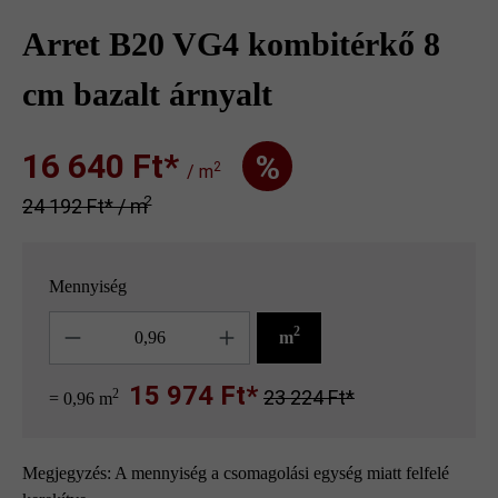
Arret B20 VG4 kombitérkő 8
cm bazalt árnyalt
16 640 Ft‎‎‎*
%
2
/ m
2
24 192 Ft‎‎‎* / m
Mennyiség
Mennyiség
2
m
15 974 Ft*
2
23 224 Ft*
= 0,96 m
Megjegyzés: A mennyiség a csomagolási egység miatt felfelé