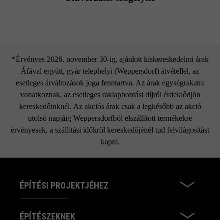
*Érvényes 2026. november 30-ig, ajánlott kiskereskedelmi árak
Áfával együtt, gyár telephelyi (Weppersdorf) átvétellel, az
esetleges árváltozások joga fenntartva. Az árak egységrakatra
vonatkoznak, az esetleges raklapbontási díjról érdeklődjön
kereskedőinknél. Az akciós árak csak a legkésőbb az akció
utolsó napjáig Weppersdorfból elszállított termékekre
érvényesek, a szállítási időkről kereskedőjénél tud felvilágosítást
kapni.
ÉPÍTÉSI PROJEKTJÉHEZ
ÉPÍTÉSZEKNEK