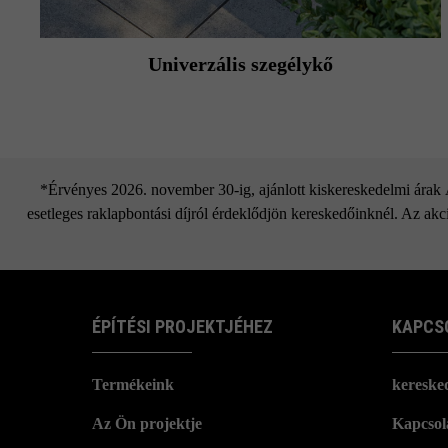
Univerzális szegélykő
*Érvényes 2026. november 30-ig, ajánlott kiskereskedelmi árak Áf
esetleges raklapbontási díjról érdeklődjön kereskedőinknél. Az akci
ÉPÍTÉSI PROJEKTJÉHEZ
KAPCS
Termékeink
kereske
Az Ön projektje
Kapcsola