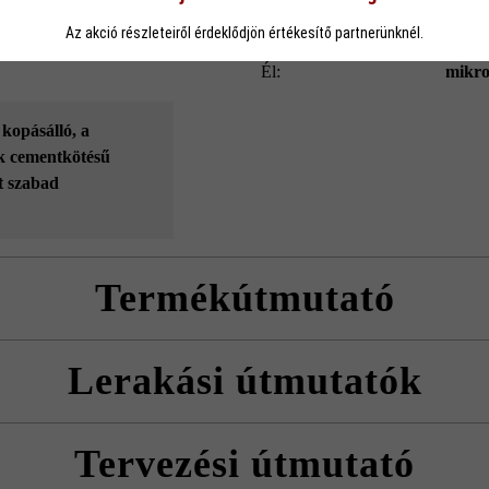
eállítások
Csak funkcionális cookie elfogadása
Minden cookie e
Rendeltetés:
felhaj
Az akció részleteiről érdeklődjön értékesítő partnerünknél.
él:
mikro
 kopásálló
, a
sak cementkötésű
t szabad
Termékútmutató
nlott minimális, 5 mm-es fugaszélességnek megfelelő fugaarányt vesz
Lerakási útmutatók
sságok kombinálása esetén gyártási okok miatt színeltérések adódhatna
mutatókat és a termék adatlapokat az építési tanácsok/szerviz menüpont 
erve rakja le térköveket, hogy természetes, egyenletes színhatást érjen e
Tervezési útmutató