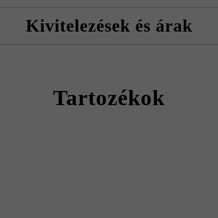
ból javasoljuk, hogy az árnyalt kövek lerakása ne géppel történjen.
okban vagy vadkötésben történhet.
Kivitelezések és árak
gyelni kell az árnyékolás irányára.
Arret B15 VG4 kombitérkő
Tartozékok