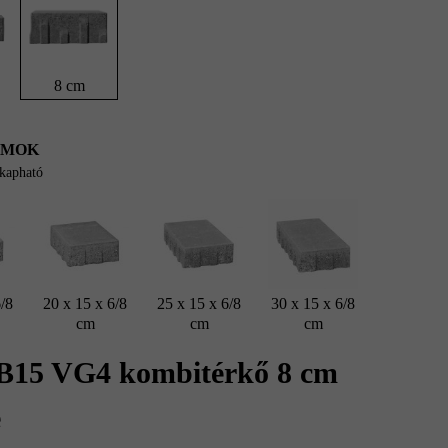
8 cm
UMOK
 kapható
6/8
20 x 15 x 6/8
25 x 15 x 6/8
30 x 15 x 6/8
cm
cm
cm
 B15 VG4 kombitérkő 8 cm
e