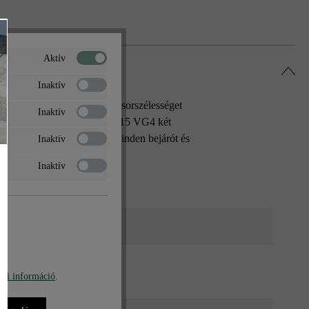
Aktív
Inaktív
pszerűvé. A B15 a 15 cm-es sorszélességet
Inaktív
el igazán könnyű. Az Arret B15 VG4 két
tó a megfelelő kő. A térkő minden bejárót és
Inaktív
Inaktív
e
bi információ
.