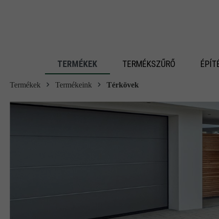
 fő tartalomra
TERMÉKEK
TERMÉKSZŰRŐ
ÉPÍT
Termékek
Termékeink
Térkövek