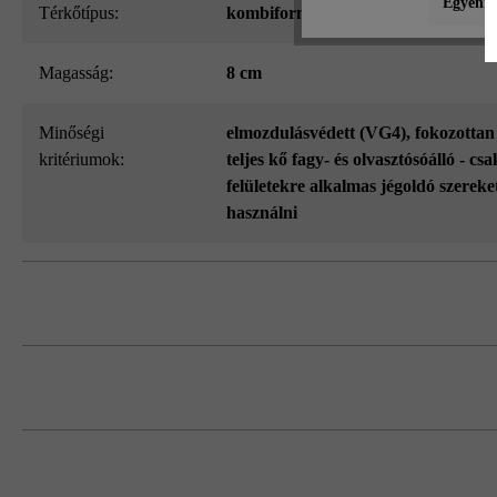
Egyéni b
Térkőtípus:
kombiformátum
Magasság:
8 cm
Minőségi
elmozdulásvédett (VG4)
, fokozottan
kritériumok:
teljes kő fagy- és olvasztósóálló - c
felületekre alkalmas jégoldó szereke
használni
A VG4 termékek formátumadatai az ajá
Különböző sorszélességek, ill. kőmaga
Kérjük, vegye figyelembe a lerakási út
Feltétlenül több raklapról és sorból kev
koncentrálódását.