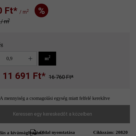
Ft‎‎‎*
%
2
/ m
2
* / m
ég
g
2
m
11 691 Ft*
16 760 Ft*
A mennyiség a csomagolási egység miatt felfelé kerekítve
Keressen egy kereskedőt a közelben
Oldal nyomtatása
Cikkszám:
20820
ás a kívánságlistához