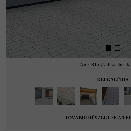
Arret B15 VG4 kombitérkő
KÉPGALÉRIA
TOVÁBBI RÉSZLETEK A T