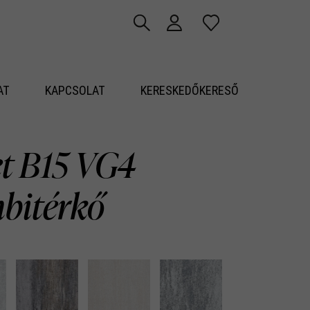
AT
KAPCSOLAT
KERESKEDŐKERESŐ
et B15 VG4
bitérkő