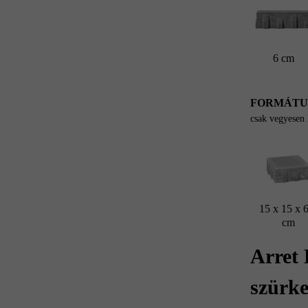
6 cm
FORMÁT
csak vegyesen
15 x 15 x 
cm
Arret
szürk