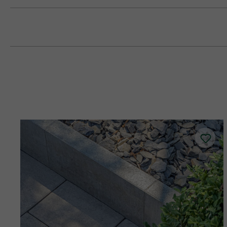
Géppel lerakható (8 cm). Vizuális okok
A kövek lerakása rendszertelenül, sor
A négyzet alakú kövek lerakása során ü