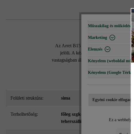
Műszakilag és működéshe
Marketing
Az Arret B15 VG4 kombitérkövet egyszerűs
Elemzés
jelöli. A kézbe illő méreteknek és a 
vastagságban áll rendelkezésre (6 és 8 cm),
Kényelem (weboldal műk
Kényelem (Google Térké
Felületi struktúra:
sima
Egyéni cookie elfogadá
Terhelhetőség:
főleg szgk-forgalomra és alkalmank
Ez a webhely c
teherszállításra 7,5 t-ig