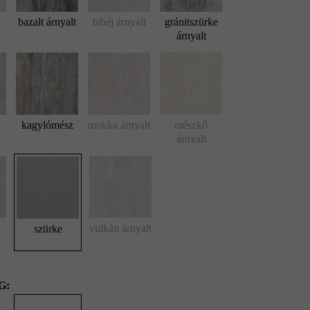
bazalt árnyalt
fahéj árnyalt
gránitszürke
árnyalt
kagylómész
mokka árnyalt
mészkő
árnyalt
Arret B15 VG4 kombitérkő, szürke; Kerti szegély, szürke
vulkán árnyalt
szürke
G: