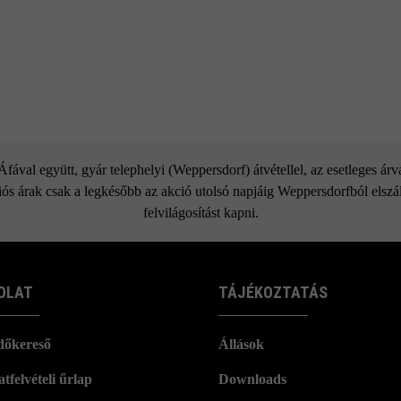
ával együtt, gyár telephelyi (Weppersdorf) átvétellel, az esetleges ár
ós árak csak a legkésőbb az akció utolsó napjáig Weppersdorfból elszáll
felvilágosítást kapni.
OLAT
TÁJÉKOZTATÁS
dőkereső
Állások
tfelvételi űrlap
Downloads