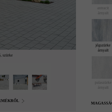
antracit
árnyalt
jégszürke
árnyalt
, szürke
palaszürke
árnyalt
ERMÉKRŐL
MAGASSÁ