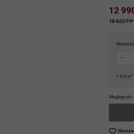
12 990 
18 622 Ft‎‎‎
Mennyis
Mennyisé
2
= 0,9 m
Megjegyzés: 
Hozzáad