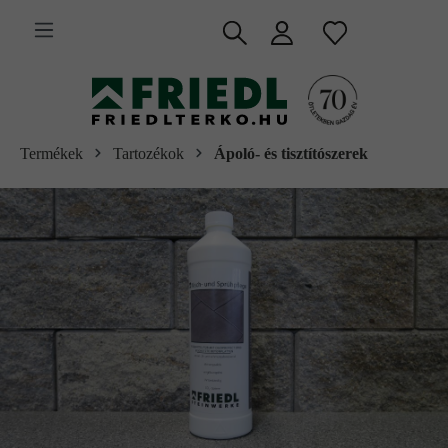
 fő tartalomra
Termékek
Tartozékok
Ápoló- és tisztítószerek