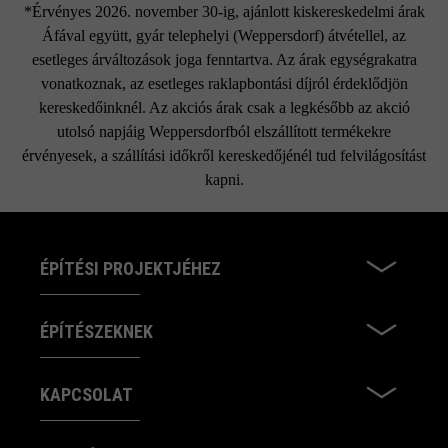
*Érvényes 2026. november 30-ig, ajánlott kiskereskedelmi árak
Áfával együtt, gyár telephelyi (Weppersdorf) átvétellel, az
esetleges árváltozások joga fenntartva. Az árak egységrakatra
vonatkoznak, az esetleges raklapbontási díjról érdeklődjön
kereskedőinknél. Az akciós árak csak a legkésőbb az akció
utolsó napjáig Weppersdorfból elszállított termékekre
érvényesek, a szállítási időkről kereskedőjénél tud felvilágosítást
kapni.
ÉPÍTÉSI PROJEKTJÉHEZ
ÉPÍTÉSZEKNEK
KAPCSOLAT