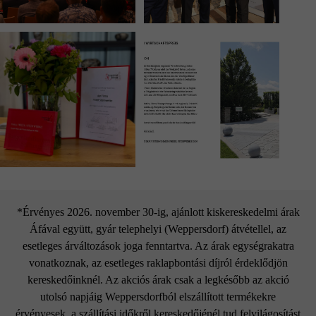
*Érvényes 2026. november 30-ig, ajánlott kiskereskedelmi árak
Áfával együtt, gyár telephelyi (Weppersdorf) átvétellel, az
esetleges árváltozások joga fenntartva. Az árak egységrakatra
vonatkoznak, az esetleges raklapbontási díjról érdeklődjön
kereskedőinknél. Az akciós árak csak a legkésőbb az akció
utolsó napjáig Weppersdorfból elszállított termékekre
érvényesek, a szállítási időkről kereskedőjénél tud felvilágosítást