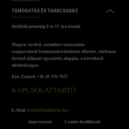
TÁMOGATÁS ÉS TANÁCSADÁS
Hétfőtől-péntekig 8 és 17 óra között
Magyar nyelvű, személyes tanácsadás
weppersdorfi bemutatókertünkben előzetes, telefonon
történő időpont egyeztetés alapján, a következő
elérhetőségen:
Kiss Zsanett +36 30 376 7657
KAPCSOLATTARTÓ
E-Mail
iroda@friedlterko.hu
impresszum
Cookie-beállítások