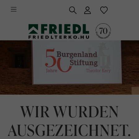
 fő tartalomra
WIR WURDEN
AUSGEZEICHNET.